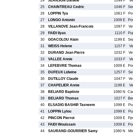
24
JEANSON Daniele
1099 F
Ve
25
CHAINTREAU Cedric
1046 F
Se
26
LOPPIN Tya
1061 F
Po
27
LONGO Antonin
1009 E
Po
28
VILLANOVE Jean-Francois
1097 F
Ve
29
FAIDI Ilyas
1110 F
Pu
30
GOACOLOU Alain
1199 E
Se
31
WEISS Helene
1157 F
Ve
32
DURAND Jean Pierre
1032 F
Ve
33
VALLEE Annie
1033 F
Ve
34
LEFEBVRE Thomas
1009 E
Po
35
DUFEUX Lidwine
1257 F
Se
36
DUTILLOY Claude
1047 F
Ve
37
CHAPELIER Annie
1199 E
Ve
38
BELIARD Baptiste
1080 N
Ca
39
BELIARD Thomas
1027 F
Be
40
ELSADIG BASHIR Tasneem
1099 E
Pu
41
LOPPIN Lylou
1099 E
Pu
42
PINCON Pierrot
1009 E
Pp
43
FAIDI Wouissam
1009 E
Po
44
SAURAND-GOURRIER Samy
1080 N
Mi