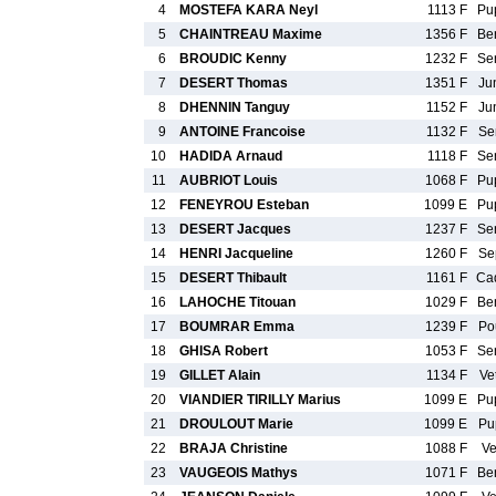
4
MOSTEFA KARA Neyl
1113 F
Pu
5
CHAINTREAU Maxime
1356 F
Be
6
BROUDIC Kenny
1232 F
Se
7
DESERT Thomas
1351 F
Ju
8
DHENNIN Tanguy
1152 F
Ju
9
ANTOINE Francoise
1132 F
Se
10
HADIDA Arnaud
1118 F
Se
11
AUBRIOT Louis
1068 F
Pu
12
FENEYROU Esteban
1099 E
Pu
13
DESERT Jacques
1237 F
Se
14
HENRI Jacqueline
1260 F
Se
15
DESERT Thibault
1161 F
Ca
16
LAHOCHE Titouan
1029 F
Be
17
BOUMRAR Emma
1239 F
Po
18
GHISA Robert
1053 F
Se
19
GILLET Alain
1134 F
Ve
20
VIANDIER TIRILLY Marius
1099 E
Pu
21
DROULOUT Marie
1099 E
Pu
22
BRAJA Christine
1088 F
Ve
23
VAUGEOIS Mathys
1071 F
Be