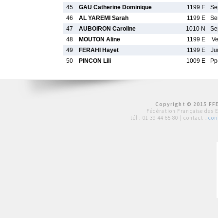
45
GAU Catherine Dominique
1199 E
Se
46
AL YAREMI Sarah
1199 E
Se
47
AUBOIRON Caroline
1010 N
Se
48
MOUTON Aline
1199 E
Ve
49
FERAHI Hayet
1199 E
Ju
50
PINCON Lili
1009 E
Pp
Copyright © 2015 FFE
Fédération Française des 
tél :
01 39 44 65 80
| contact :
con