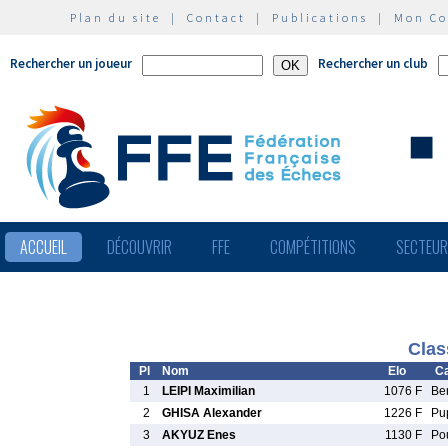
Plan du site
|
Contact
|
Publications
|
Mon C
Rechercher un joueur
Rechercher un club
ACCUEIL
DÉCOUVRIR
FFE
COMPÉTITIONS
SECTEU
Clas
Pl
Nom
Elo
Ca
1
LEIPI Maximilian
1076 F
Be
2
GHISA Alexander
1226 F
Pu
3
AKYUZ Enes
1130 F
Po