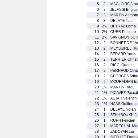
5
3
MAGLOIRE Alb
6
3
JELASSI Brigitte
7
3
MARTIN Anthon
8
3
DELAYE Tais
9
2½
DETRAZ Lorna
10
2½
CUER Philippe
11
2½
SAVIGNON SCH
12
2
BONNET DE JA
13
2
MEYSSIREL Hu
14
2
BERARD Yanis
15
2
TERRIER Christ
16
2
RICCI Quentin
17
2
PERNAUD Olivi
18
2
GEORGES Arthu
19
2
MOURADIAN Ic
20
1½
MARTIN Raoul
21
1½
PICAVEZ Pascal
22
1½
ASTAR Valentin
23
1½
HAAS Guillermo
24
1
DELAYE Nolan
25
1
SEKHSOUKH J
26
1
RUPH Felicien
27
1
MARECHAL Mari
28
1
ZADOYAN Lia
29
1
SITOUZE Faneli