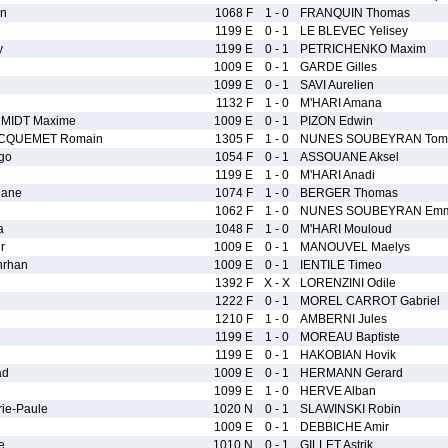
an
1068 F
1 - 0
FRANQUIN Thomas
1199 E
0 - 1
LE BLEVEC Yelisey
y
1199 E
0 - 1
PETRICHENKO Maxim
1009 E
0 - 1
GARDE Gilles
1099 E
0 - 1
SAVI Aurelien
1132 F
1 - 0
M'HARI Amana
MIDT Maxime
1009 E
0 - 1
PIZON Edwin
CQUEMET Romain
1305 F
1 - 0
NUNES SOUBEYRAN Tom
go
1054 F
0 - 1
ASSOUANE Aksel
1199 E
1 - 0
M'HARI Anadi
iane
1074 F
1 - 0
BERGER Thomas
1062 F
1 - 0
NUNES SOUBEYRAN Em
a
1048 F
1 - 0
M'HARI Mouloud
r
1009 E
0 - 1
MANOUVEL Maelys
hrhan
1009 E
0 - 1
IENTILE Timeo
1392 F
X - X
LORENZINI Odile
1222 F
0 - 1
MOREL CARROT Gabriel
1210 F
1 - 0
AMBERNI Jules
1199 E
1 - 0
MOREAU Baptiste
1199 E
0 - 1
HAKOBIAN Hovik
ad
1009 E
0 - 1
HERMANN Gerard
1099 E
1 - 0
HERVE Alban
e-Paule
1020 N
0 - 1
SLAWINSKI Robin
1009 E
0 - 1
DEBBICHE Amir
e
1010 N
0 - 1
GILLET Astrik