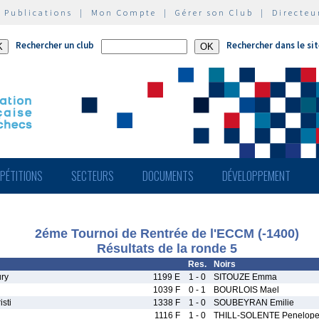
|
Publications
|
Mon Compte
|
Gérer son Club
|
Directeu
Rechercher un club
Rechercher dans le si
PÉTITIONS
SECTEURS
DOCUMENTS
DÉVELOPPEMENT
2éme Tournoi de Rentrée de l'ECCM (-1400)
Résultats de la ronde 5
Res.
Noirs
ry
1199 E
1 - 0
SITOUZE Emma
1039 F
0 - 1
BOURLOIS Mael
sti
1338 F
1 - 0
SOUBEYRAN Emilie
1116 F
1 - 0
THILL-SOLENTE Penelop