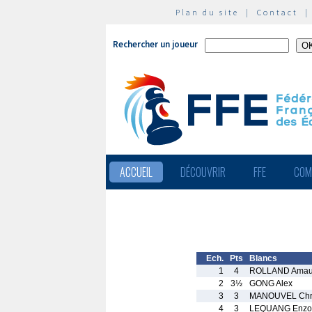
Plan du site
|
Contact
Rechercher un joueur
ACCUEIL
DÉCOUVRIR
FFE
COM
Ech.
Pts
Blancs
1
4
ROLLAND Amau
2
3½
GONG Alex
3
3
MANOUVEL Chri
4
3
LEQUANG Enzo