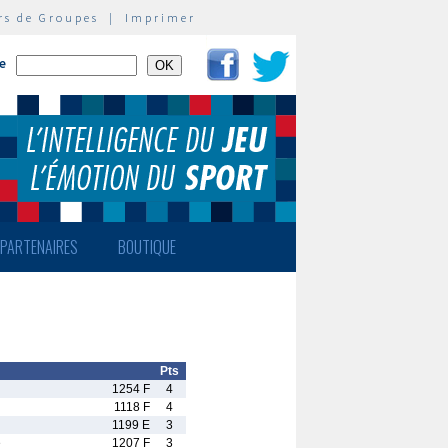
rs de Groupes
|
Imprimer
te
PARTENAIRES
BOUTIQUE
Pts
1254 F
4
1118 F
4
1199 E
3
e
1207 F
3