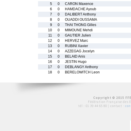
5
0
CARON Maxence
6
0
HAMDACHE Ayoub
7
0
DALIBERT Anthony
8
0
OUADDI OUSSAMA
9
0
THAI THONG Gilles
10
0
MIMOUNE Mehdi
11
0
GAUTIER Julien
12
0
HERVEZ Marc
13
0
RUBINI Xavier
14
0
AZZEGAG Jocelyn
15
0
BELAID Anis
16
0
JESTIN Hugo
17
0
DEBLANGY Anthony
18
0
BERELOWITCH Leon
Copyright © 2015 FFE
Fédération Française des 
tél :
01 39 44 65 80
| contact :
con