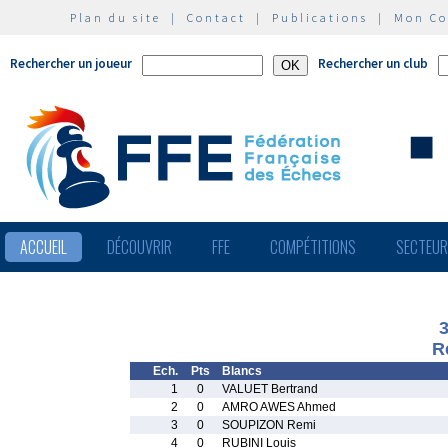
Plan du site
|
Contact
|
Publications
|
Mon C
Rechercher un joueur
Rechercher un club
ACCUEIL
DÉCOUVRIR
FFE
COMPÉTITIONS
SECTEU
R
Ech.
Pts
Blancs
1
0
VALUET Bertrand
2
0
AMRO AWES Ahmed
3
0
SOUPIZON Remi
4
0
RUBINI Louis