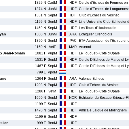
1329 N
CadM
HDF
Cercle d'Echecs de Fournes e
1374 N
JunM
HDF
Cercle d'Echecs de Longuenes
1331 N
SepM
IDF
Club d'Echecs du Vesinet
1199 N
SenM
HDF
Lille Université Club Echiquier 
1469 N
SepM
HDF
Les Tours d'Haubourdin
yan
1300 N
JunM
ARA
Echiquier Grenoblois
1390 N
SenM
PAC
ETA-Association de l'Echiquier 
1160 N
VetF
MAR
Arsenal
S Jean-Romain
1081 F
PupM
HDF
Le Touquet - Cote d'Opale
1531 F
SepM
HDF
Cercle D'Echecs de Marcq et Ly
1467 F
SepM
HDF
Cercle D'Echecs de Marcq et Ly
799 E
PpoM
rome
1264 F
SepM
ARA
Valence Echecs
1203 N
PupM
IDF
Club d'Echecs du Vesinet
1286 F
VetM
HDF
Le Touquet - Cote d'Opale
1650 N
SepM
NOR
Echiquier du Bocage Briouze-Fl
1199 E
SenM
HDF
1470 N
SepM
HDF
Amicale Laique de Molinghem
1199 E
SenM
HDF
elien
999 E
BenM
HDF