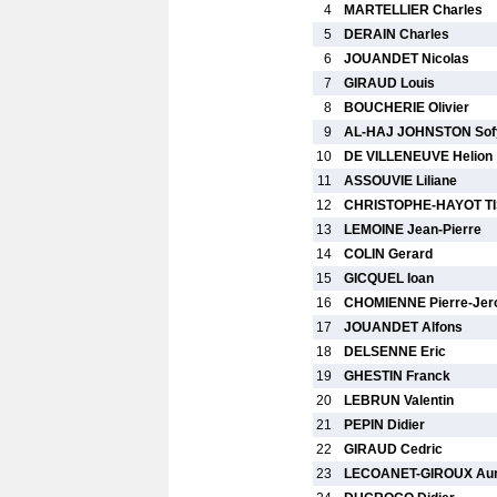
4
MARTELLIER Charles
5
DERAIN Charles
6
JOUANDET Nicolas
7
GIRAUD Louis
8
BOUCHERIE Olivier
9
AL-HAJ JOHNSTON Sof
10
DE VILLENEUVE Helion
11
ASSOUVIE Liliane
12
CHRISTOPHE-HAYOT TI
13
LEMOINE Jean-Pierre
14
COLIN Gerard
15
GICQUEL Ioan
16
CHOMIENNE Pierre-Je
17
JOUANDET Alfons
18
DELSENNE Eric
19
GHESTIN Franck
20
LEBRUN Valentin
21
PEPIN Didier
22
GIRAUD Cedric
23
LECOANET-GIROUX Aur