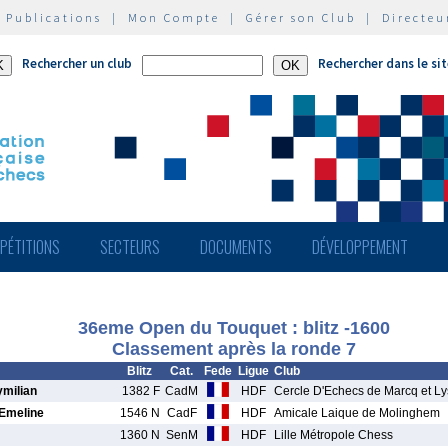
|
Publications
|
Mon Compte
|
Gérer son Club
|
Directeu
Rechercher un club
Rechercher dans le si
PÉTITIONS
SECTEURS
DOCUMENTS
DÉVELOPPEMENT
36eme Open du Touquet : blitz -1600
Classement après la ronde 7
Blitz
Cat.
Fede
Ligue
Club
milian
1382 F
CadM
HDF
Cercle D'Echecs de Marcq et Ly
meline
1546 N
CadF
HDF
Amicale Laique de Molinghem
1360 N
SenM
HDF
Lille Métropole Chess