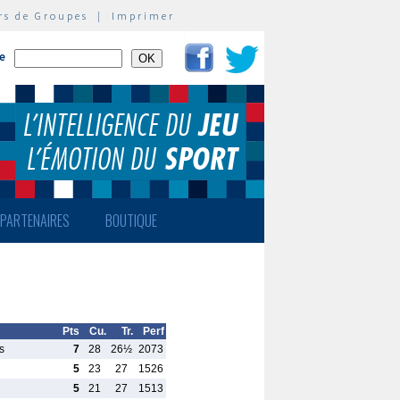
rs de Groupes
|
Imprimer
te
PARTENAIRES
BOUTIQUE
Pts
Cu.
Tr.
Perf
s
7
28
26½
2073
5
23
27
1526
5
21
27
1513