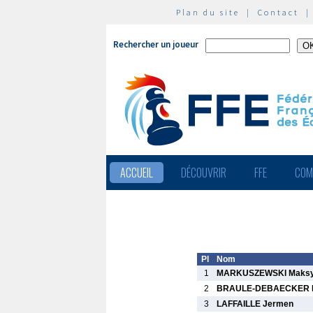
Plan du site
|
Contact
Rechercher un joueur
ACCUEIL
DÉCOUVRIR
FFE
COM
Pl
Nom
1
MARKUSZEWSKI Maksy
2
BRAULE-DEBAECKER E
3
LAFFAILLE Jermen