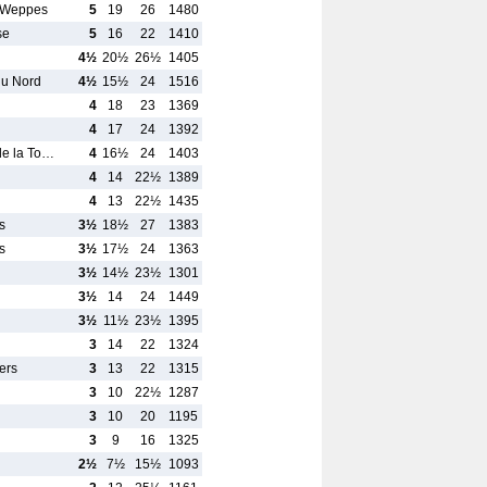
n Weppes
5
19
26
1480
se
5
16
22
1410
4½
20½
26½
1405
du Nord
4½
15½
24
1516
4
18
23
1369
4
17
24
1392
de la To…
4
16½
24
1403
4
14
22½
1389
4
13
22½
1435
s
3½
18½
27
1383
s
3½
17½
24
1363
3½
14½
23½
1301
3½
14
24
1449
3½
11½
23½
1395
3
14
22
1324
ers
3
13
22
1315
3
10
22½
1287
3
10
20
1195
3
9
16
1325
2½
7½
15½
1093