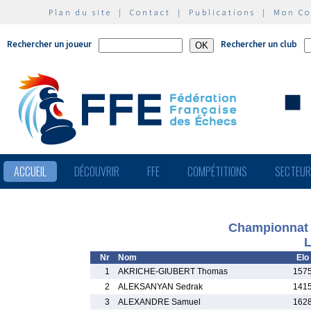
Plan du site
|
Contact
|
Publications
|
Mon C
Rechercher un joueur
Rechercher un club
ACCUEIL
DÉCOUVRIR
FFE
COMPÉTITIONS
SECTEU
Championnat 
L
Nr
Nom
Elo
1
AKRICHE-GIUBERT Thomas
1575
2
ALEKSANYAN Sedrak
1415
3
ALEXANDRE Samuel
1628