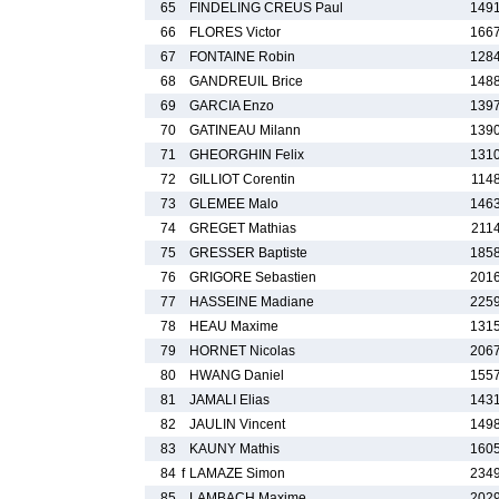
65
FINDELING CREUS Paul
1491
66
FLORES Victor
1667
67
FONTAINE Robin
1284
68
GANDREUIL Brice
1488
69
GARCIA Enzo
1397
70
GATINEAU Milann
1390
71
GHEORGHIN Felix
1310
72
GILLIOT Corentin
1148
73
GLEMEE Malo
1463
74
GREGET Mathias
2114
75
GRESSER Baptiste
1858
76
GRIGORE Sebastien
2016
77
HASSEINE Madiane
2259
78
HEAU Maxime
1315
79
HORNET Nicolas
2067
80
HWANG Daniel
1557
81
JAMALI Elias
1431
82
JAULIN Vincent
1498
83
KAUNY Mathis
1605
84
f
LAMAZE Simon
2349
85
LAMBACH Maxime
2029