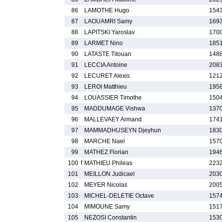
86
LAMOTHE Hugo
1543
87
LAOUAMRI Samy
1693
88
LAPITSKI Yaroslav
1700
89
LARMET Nino
1851
90
LATASTE Titouan
1488
91
LECCIA Antoine
2083
92
LECURET Alexis
1212
93
LEROI Matthieu
1958
94
LOUASSIER Timothe
1504
95
MADDUMAGE Vishwa
1370
96
MALLEVAEY Armand
1741
97
MAMMADHUSEYN Djeyhun
1830
98
MARCHE Nael
1570
99
MATHEZ Florian
1946
100
f
MATHIEU Phileas
2232
101
MEILLON Judicael
2030
102
MEYER Nicolas
2005
103
MICHEL-DELETIE Octave
1574
104
MIMOUNE Samy
1517
105
NEZOSI Constantin
1530