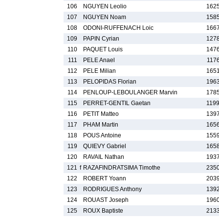
106
NGUYEN Leolio
1625
107
NGUYEN Noam
1585
108
ODONI-RUFFENACH Loic
1667
109
PAPIN Cyrian
1278
110
PAQUET Louis
1476
111
PELE Anael
1176
112
PELE Milian
1651
113
PELOPIDAS Florian
1963
114
PENLOUP-LEBOULANGER Marvin
1785
115
PERRET-GENTIL Gaetan
1199
116
PETIT Matteo
1397
117
PHAM Martin
1656
118
POUS Antoine
1559
119
QUIEVY Gabriel
1658
120
RAVAIL Nathan
1937
121
f
RAZAFINDRATSIMA Timothe
2350
122
ROBERT Yoann
2039
123
RODRIGUES Anthony
1392
124
ROUAST Joseph
1960
125
ROUX Baptiste
2133