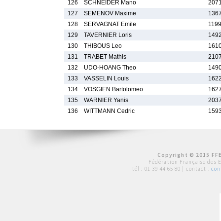
126
SCHNEIDER Mano
2071
127
SEMENOV Maxime
1367
128
SERVAGNAT Emile
1199
129
TAVERNIER Loris
1492
130
THIBOUS Leo
1610
131
TRABET Mathis
2107
132
UDO-HOANG Theo
1490
133
VASSELIN Louis
1622
134
VOSGIEN Bartolomeo
1627
135
WARNIER Yanis
2037
136
WITTMANN Cedric
1593
Copyright © 2015 FFE
Fédération Française des 
tél :
01 39 44 65 80
| contact :
con