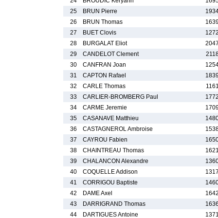
24
BROUDIC Keryann
1695
25
BRUN Pierre
1934
26
BRUN Thomas
1639
27
BUET Clovis
1272
28
BURGALAT Eliot
2047
29
CANDELOT Clement
2118
30
CANFRAN Joan
1254
31
CAPTON Rafael
1839
32
CARLE Thomas
1161
33
CARLIER-BROMBERG Paul
1772
34
CARME Jeremie
1709
35
CASANAVE Matthieu
1480
36
CASTAGNEROL Ambroise
1538
37
CAYROU Fabien
1650
38
CHAINTREAU Thomas
1621
39
CHALANCON Alexandre
1360
40
COQUELLE Addison
1317
41
CORRIGOU Baptiste
1460
42
DAME Axel
1642
43
DARRIGRAND Thomas
1636
44
DARTIGUES Antoine
1371