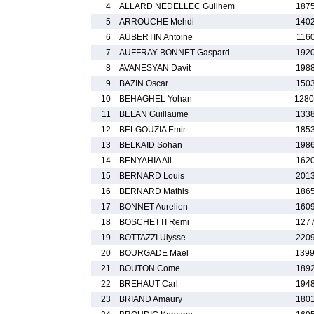
4
ALLARD NEDELLEC Guilhem
1875
5
ARROUCHE Mehdi
1402
6
AUBERTIN Antoine
1160
7
AUFFRAY-BONNET Gaspard
1920
8
AVANESYAN Davit
1988
9
BAZIN Oscar
1503
10
BEHAGHEL Yohan
1280
11
BELAN Guillaume
1338
12
BELGOUZIA Emir
1853
13
BELKAID Sohan
1986
14
BENYAHIA Ali
1620
15
BERNARD Louis
2013
16
BERNARD Mathis
1865
17
BONNET Aurelien
1609
18
BOSCHETTI Remi
1277
19
BOTTAZZI Ulysse
2209
20
BOURGADE Mael
1399
21
BOUTON Come
1892
22
BREHAUT Carl
1948
23
BRIAND Amaury
1801