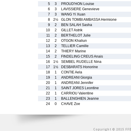
5
3
PROUD'HON Louise
6
3
LAVISSIERE Genevieve
7
3
WANG Yi Xuan
8
2½
GLON TOMBI AMBASSA Hermione
9
2
BEN SALAH Sasha
10
2
GILLET Astrik
11
2
BERTHELOT Julie
12
2
OTGON Khaliun
13
2
TELLIER Camille
14
2
THIERY Marine
15
2
FINDELING CREUS Anais
16
1½
SEMBEL RUDELLE Nina
17
1½
DESBARATS Honorine
18
1
CONTIE Aela
19
1
ANDREANI Giorgia
20
1
ANDREANI Jennifer
21
1
SAINT JORES Leontine
22
1
CARRIOU Valentine
23
1
BALLENGHIEN Jeanne
24
0
CHAVE Zoe
Copyright © 2015 FFE