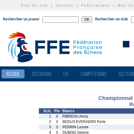
Plan du site
|
Contact
|
Publications
|
Mon C
Rechercher un joueur
Rechercher un club
ACCUEIL
DÉCOUVRIR
FFE
COMPÉTITIONS
SECTEU
Championnat 
R
Ech.
Pts
Blancs
1
4
RIBREAU Anna
2
3
BEDUS EVERAERD Perle
3
3
PERRIN Leonie
4
3
DUBOIS Selene