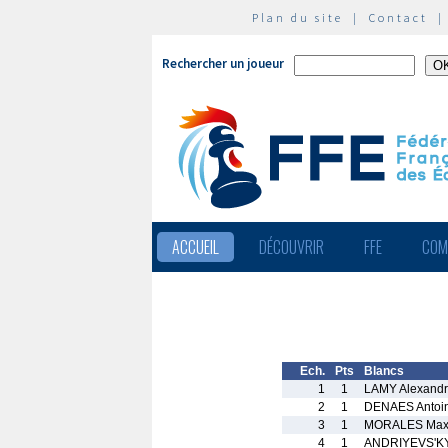
Plan du site
|
Contact
Rechercher un joueur
ACCUEIL
DÉCOUVRIR
FFE
COM
Ech.
Pts
Blancs
1
1
LAMY Alexand
2
1
DENAES Antoi
3
1
MORALES Max
4
1
ANDRIYEVS'KY