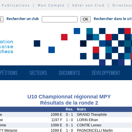
|
Publications
|
Mon Compte
|
Gérer son Club
|
Directeu
Rechercher un club
Rechercher dans le si
PÉTITIONS
SECTEURS
DOCUMENTS
DÉVELOPPEMENT
U10 Championnat régionnal MPY
Résultats de la ronde 2
Res.
Noirs
re
1099 E
0 - 1
GRAND Theophile
ne
1197 F
1 - 0
LORIN Ethan
ime
1099 E
0 - 1
CONTIE Leneo
Y Melanie
1099 E
1 - 0
PAGNONCELLI Martin