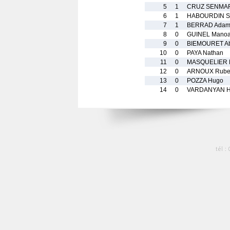
5
1
CRUZ SENMAR
6
1
HABOURDIN S
7
1
BERRAD Ada
8
0
GUINEL Mano
9
0
BIEMOURET Ab
10
0
PAYA Nathan
11
0
MASQUELIER 
12
0
ARNOUX Rub
13
0
POZZA Hugo
14
0
VARDANYAN H
tél :