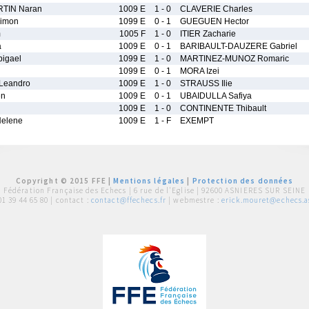
TIN Naran
1009 E
1 - 0
CLAVERIE Charles
imon
1099 E
0 - 1
GUEGUEN Hector
m
1005 F
1 - 0
ITIER Zacharie
a
1009 E
0 - 1
BARIBAULT-DAUZERE Gabriel
igael
1099 E
1 - 0
MARTINEZ-MUNOZ Romaric
1099 E
0 - 1
MORA Izei
Leandro
1009 E
1 - 0
STRAUSS Ilie
en
1009 E
0 - 1
UBAIDULLA Safiya
1009 E
1 - 0
CONTINENTE Thibault
elene
1009 E
1 - F
EXEMPT
Copyright © 2015 FFE |
Mentions légales
|
Protection des données
Fédération Française des Echecs |
6 rue de l'Eglise | 92600 ASNIERES SUR SEINE
01 39 44 65 80
| contact :
contact@ffechecs.fr
| webmestre :
erick.mouret@echecs.as