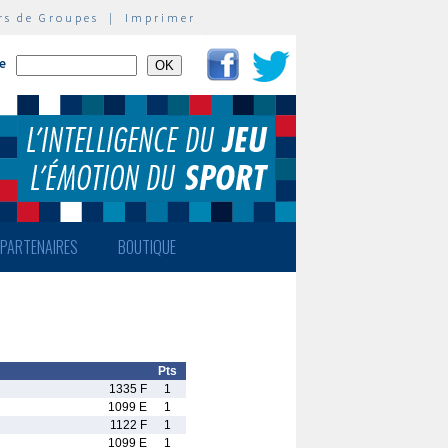
rs de Groupes
|
Imprimer
te
PARTENAIRES
BOUTIQUE
Pts
1335 F
1
1099 E
1
1122 F
1
1099 E
1