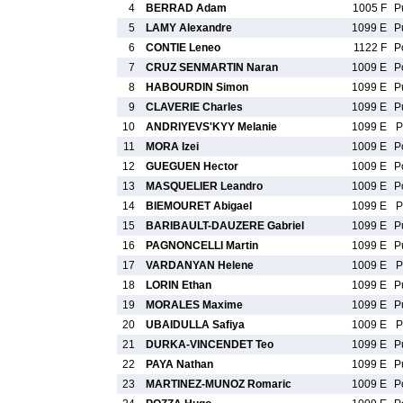
4
BERRAD Adam
1005 F
P
5
LAMY Alexandre
1099 E
P
6
CONTIE Leneo
1122 F
P
7
CRUZ SENMARTIN Naran
1009 E
P
8
HABOURDIN Simon
1099 E
P
9
CLAVERIE Charles
1099 E
P
10
ANDRIYEVS'KYY Melanie
1099 E
P
11
MORA Izei
1009 E
P
12
GUEGUEN Hector
1009 E
P
13
MASQUELIER Leandro
1009 E
P
14
BIEMOURET Abigael
1099 E
P
15
BARIBAULT-DAUZERE Gabriel
1099 E
P
16
PAGNONCELLI Martin
1099 E
P
17
VARDANYAN Helene
1009 E
P
18
LORIN Ethan
1099 E
P
19
MORALES Maxime
1099 E
P
20
UBAIDULLA Safiya
1009 E
P
21
DURKA-VINCENDET Teo
1099 E
P
22
PAYA Nathan
1099 E
P
23
MARTINEZ-MUNOZ Romaric
1009 E
P