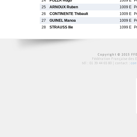
24
POZZA Hugo
1009 E
P
25
ARNOUX Ruben
1009 E
P
26
CONTINENTE Thibault
1009 E
P
27
GUINEL Manoa
1009 E
P
28
STRAUSS Ilie
1099 E
P
Copyright © 2015 FFE
Fédération Française des 
tél :
01 39 44 65 80
| contact :
con