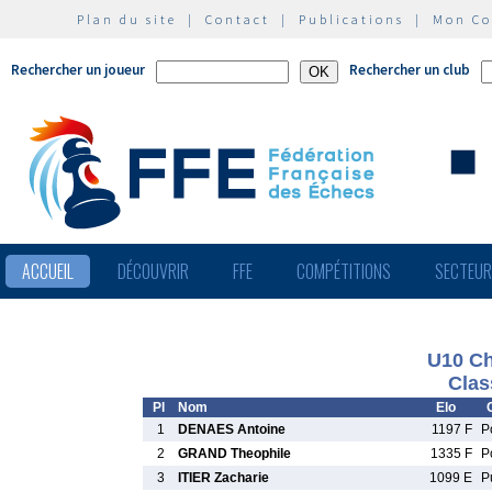
Plan du site
|
Contact
|
Publications
|
Mon C
Rechercher un joueur
Rechercher un club
ACCUEIL
DÉCOUVRIR
FFE
COMPÉTITIONS
SECTEU
U10 Ch
Clas
Pl
Nom
Elo
1
DENAES Antoine
1197 F
P
2
GRAND Theophile
1335 F
P
3
ITIER Zacharie
1099 E
P