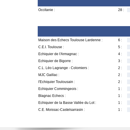
Occitanie :
28 :
Maison des Echecs Toulouse Lardenne :
6 :
C.E.I. Toulouse :
5 :
Echiquier de l'Armagnac :
4 :
Echiquier de Bigorre :
3 :
C.L. Léo Lagrange - Colomiers :
2 :
MJC Gaillac :
2 :
l'Echiquier Toulousain :
2 :
Echiquier Commingeois :
1 :
Blagnac Echecs :
1 :
Echiquier de la Basse Vallée du Lot :
1 :
C.E. Moissac-Castelsarrasin :
1 :