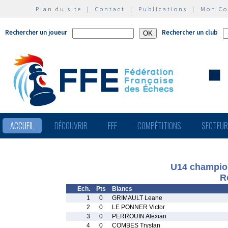
Plan du site
|
Contact
|
Publications
|
Mon C
Rechercher un joueur
Rechercher un club
ACCUEIL
DÉCOUVRIR
FFE
COMPÉTITIONS
SECTEU
U14 champion
R
Ech.
Pts
Blancs
1
0
GRIMAULT Leane
2
0
LE PONNER Victor
3
0
PERROUIN Alexian
4
0
COMBES Trystan