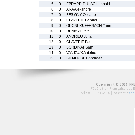
5
0
EBRARD-DULAC Leopold
6
0
ARA Alexandre
7
0
FESIGNY Oceane
8
0
CLAVERIE Gabriel
9
0
ODONI-RUFFENACH Yann
10
0
DENIS Aurele
11
0
ANDRIEU Julia
12
0
CLAVERIE Paul
13
0
BORDINAT Sam
14
0
VANTAUX Antoine
15
0
BIEMOURET Andreas
Copyright © 2015 FFE
Fédération Française des 
tél :
01 39 44 65 80
| contact :
con