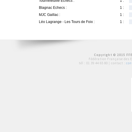
Tournefeuille Echecs :
1 :
Blagnac Echecs :
1 :
MJC Gaillac :
1 :
Léo Lagrange - Les Tours de Foix :
1 :
Copyright © 2015 FFE
Fédération Française des 
tél :
01 39 44 65 80
| contact :
con