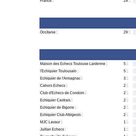
France :
29 :
Occitanie :
29 :
Maison des Echecs Toulouse Lardenne :
5 :
l'Echiquier Toulousain :
5 :
Echiquier de l'Armagnac :
3 :
Cahors Echecs :
2 :
Club d'Echecs de Condom :
2 :
Echiquier Castrais :
2 :
Echiquier de Bigorre :
2 :
Echiquier Club Albigeois :
2 :
MJC Lavaur :
1 :
Juillan Echecs :
1 :