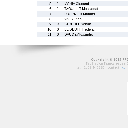
5
1
MANIA Clement
6
1
TAOULILIT Messaoud
7
1
FOURNIER Manuel
8
1
VALS Theo
9
½
STREHLE Yohan
10
0
LE DEUFF Frederic
11
0
DAUDE Alexandre
Copyright © 2015 FFE
Fédération Française des 
tél :
01 39 44 65 80
| contact :
con