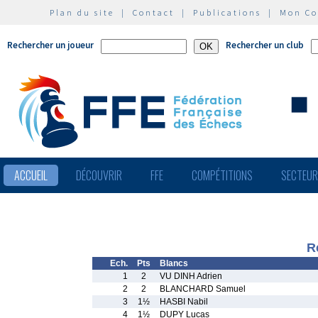
Plan du site
|
Contact
|
Publications
|
Mon C
Rechercher un joueur
Rechercher un club
ACCUEIL
DÉCOUVRIR
FFE
COMPÉTITIONS
SECTEU
R
Ech.
Pts
Blancs
1
2
VU DINH Adrien
2
2
BLANCHARD Samuel
3
1½
HASBI Nabil
4
1½
DUPY Lucas