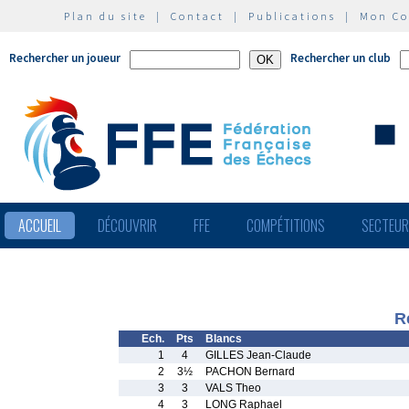
Plan du site
|
Contact
|
Publications
|
Mon C
Rechercher un joueur
Rechercher un club
ACCUEIL
DÉCOUVRIR
FFE
COMPÉTITIONS
SECTEU
R
Ech.
Pts
Blancs
1
4
GILLES Jean-Claude
2
3½
PACHON Bernard
3
3
VALS Theo
4
3
LONG Raphael