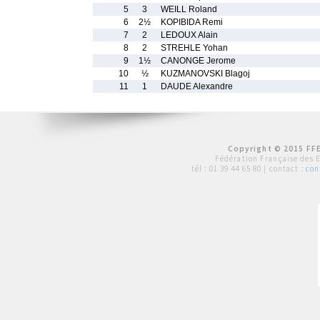
5
3
WEILL Roland
6
2½
KOPIBIDA Remi
7
2
LEDOUX Alain
8
2
STREHLE Yohan
9
1½
CANONGE Jerome
10
½
KUZMANOVSKI Blagoj
11
1
DAUDE Alexandre
Copyright © 2015 FFE
Fédération Française des 
tél :
01 39 44 65 80
| contact :
con