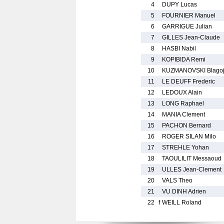
4
DUPY Lucas
5
FOURNIER Manuel
6
GARRIGUE Julian
7
GILLES Jean-Claude
8
HASBI Nabil
9
KOPIBIDA Remi
10
KUZMANOVSKI Blago
11
LE DEUFF Frederic
12
LEDOUX Alain
13
LONG Raphael
14
MANIA Clement
15
PACHON Bernard
16
ROGER SILAN Milo
17
STREHLE Yohan
18
TAOULILIT Messaoud
19
ULLES Jean-Clement
20
VALS Theo
21
VU DINH Adrien
22
f
WEILL Roland