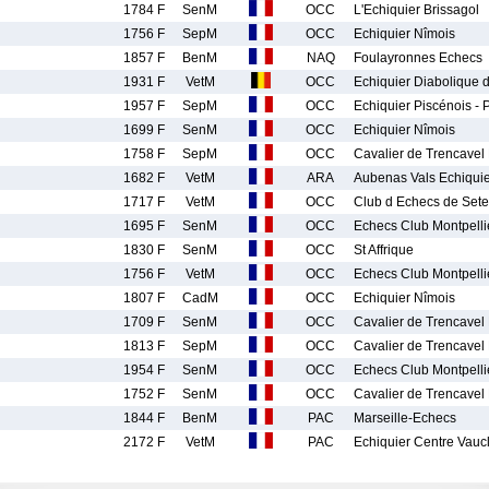
1784 F
SenM
OCC
L'Echiquier Brissagol
1756 F
SepM
OCC
Echiquier Nîmois
1857 F
BenM
NAQ
Foulayronnes Echecs
1931 F
VetM
OCC
Echiquier Diabolique
1957 F
SepM
OCC
Echiquier Piscénois -
1699 F
SenM
OCC
Echiquier Nîmois
j
1758 F
SepM
OCC
Cavalier de Trencavel
1682 F
VetM
ARA
Aubenas Vals Echiqui
1717 F
VetM
OCC
Club d Echecs de Sete
1695 F
SenM
OCC
Echecs Club Montpelli
1830 F
SenM
OCC
St Affrique
1756 F
VetM
OCC
Echecs Club Montpelli
1807 F
CadM
OCC
Echiquier Nîmois
1709 F
SenM
OCC
Cavalier de Trencavel
1813 F
SepM
OCC
Cavalier de Trencavel
1954 F
SenM
OCC
Echecs Club Montpelli
1752 F
SenM
OCC
Cavalier de Trencavel
1844 F
BenM
PAC
Marseille-Echecs
2172 F
VetM
PAC
Echiquier Centre Vauc