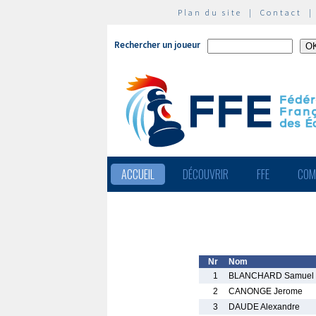
Plan du site
|
Contact
Rechercher un joueur
ACCUEIL
DÉCOUVRIR
FFE
COM
Nr
Nom
1
BLANCHARD Samuel
2
CANONGE Jerome
3
DAUDE Alexandre