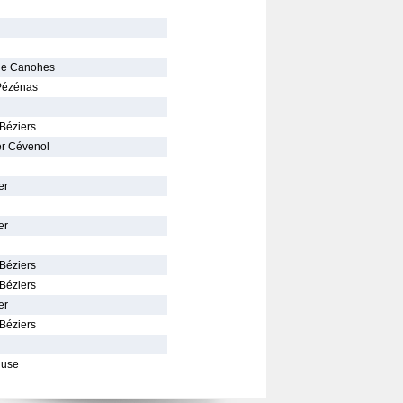
 de Canohes
 Pézénas
 Béziers
er Cévenol
er
er
 Béziers
 Béziers
er
 Béziers
luse