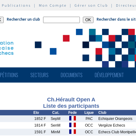
|
Publications
|
Mon Compte
|
Gérer son Club
|
Directeu
Rechercher un club
Rechercher dans le si
PÉTITIONS
SECTEURS
DOCUMENTS
DÉVELOPPEMENT
Ch.Hérault Open A
Liste des participants
Elo
Cat.
Fede
Ligue
Club
1852 F
SepM
PAC
Echiquier Orangeois
1814 F
SenM
OCC
Vergèze Echecs
1591 F
MinM
OCC
Echecs Club Montpelli