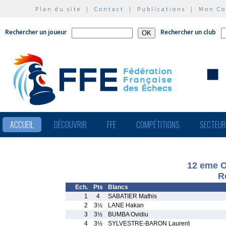
Plan du site
|
Contact
|
Publications
|
Mon C
Rechercher un joueur
Rechercher un club
ACCUEIL
DÉCOUVRIR
FFE
COMPÉTITIONS
SECTEU
12 eme O
R
Ech.
Pts
Blancs
1
4
SABATIER Mathis
2
3½
LANE Hakan
3
3½
BUMBA Ovidiu
4
3½
SYLVESTRE-BARON Laurent