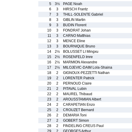
5
3½
PAGE Noah
6
3
HIRSCH Frantz
7
3
THILL-SOLENTE Gabriel
8
3
GIBLIN Martin
9
3
BUDIN Florent
10
3
FONDRAT Johan
11
3
CARNO Matthias
12
3
MENCE Eline
13
3
BOURNIQUE Bruno
14
2½
BOLUSSET LI Mingxu
15
2½
ROSENFELD Imre
16
2½
MARMION Alexandre
17
2½
MILOJEVIC-DAIM Lola-Shaina
18
2
GIGNOUX-PEZZETTI Nathan
19
2
LORENTER Patrick
20
2
PERNOUD Claire
21
2
PITAVAL Lubin
22
2
MAUREL Thibaud
23
2
AROUSSTAMIAN Albert
24
2
CARAPETIAN Enzo
25
2
CROUZET Bernard
26
2
DEMARIA Toni
27
2
GOBERT Simon
28
2
FINDELING CREUS Paul
29
2
GEORGES Arthur