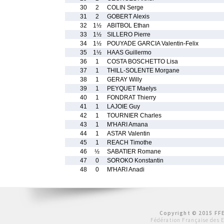
30
2
COLIN Serge
31
2
GOBERT Alexis
32
1½
ABITBOL Ethan
33
1½
SILLERO Pierre
34
1½
POUYADE GARCIA Valentin-Felix
35
1½
HAAS Guillermo
36
1
COSTA BOSCHETTO Lisa
37
1
THILL-SOLENTE Morgane
38
1
GERAY Willy
39
1
PEYQUET Maelys
40
1
FONDRAT Thierry
41
1
LAJOIE Guy
42
1
TOURNIER Charles
43
1
M'HARI Amana
44
1
ASTAR Valentin
45
1
REACH Timothe
46
½
SABATIER Romane
47
0
SOROKO Konstantin
48
0
M'HARI Anadi
Copyright © 2015 FFE
Fédération Française des 