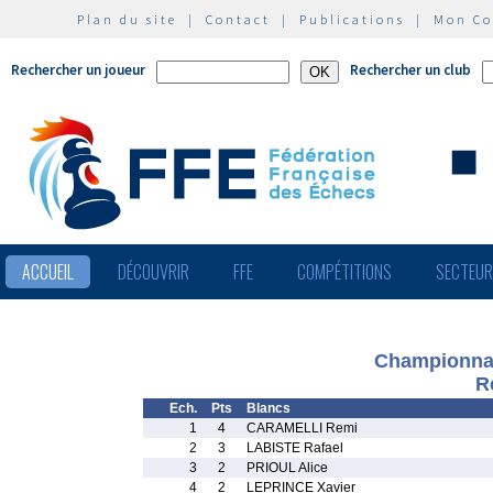
Plan du site
|
Contact
|
Publications
|
Mon C
Rechercher un joueur
Rechercher un club
ACCUEIL
DÉCOUVRIR
FFE
COMPÉTITIONS
SECTEU
Championnat
R
Ech.
Pts
Blancs
1
4
CARAMELLI Remi
2
3
LABISTE Rafael
3
2
PRIOUL Alice
4
2
LEPRINCE Xavier