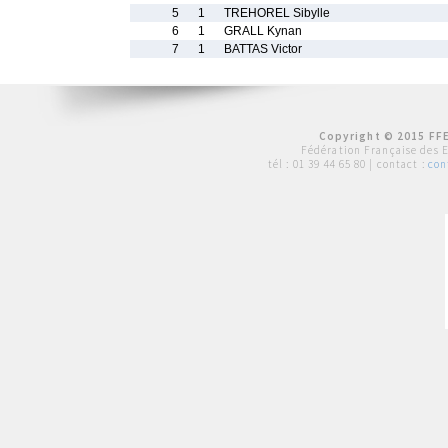
5
1
TREHOREL Sibylle
6
1
GRALL Kynan
7
1
BATTAS Victor
Copyright © 2015 FFE
Fédération Française des 
tél :
01 39 44 65 80
| contact :
con