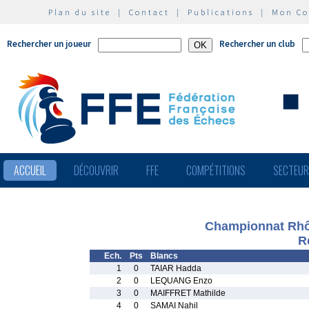
Plan du site
|
Contact
|
Publications
|
Mon C
Rechercher un joueur
Rechercher un club
ACCUEIL
DÉCOUVRIR
FFE
COMPÉTITIONS
SECTEU
Championnat Rhô
R
Ech.
Pts
Blancs
1
0
TAIAR Hadda
2
0
LEQUANG Enzo
3
0
MAIFFRET Mathilde
4
0
SAMAI Nahil