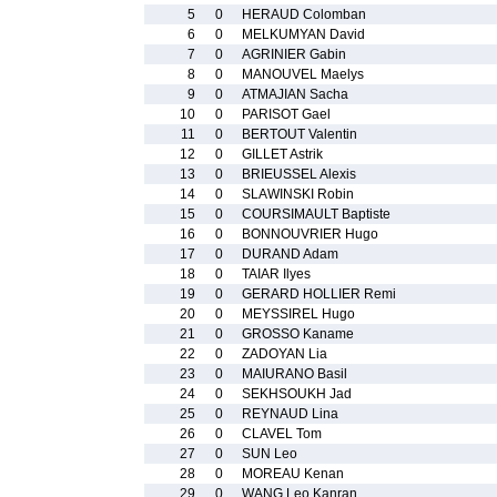
5
0
HERAUD Colomban
6
0
MELKUMYAN David
7
0
AGRINIER Gabin
8
0
MANOUVEL Maelys
9
0
ATMAJIAN Sacha
10
0
PARISOT Gael
11
0
BERTOUT Valentin
12
0
GILLET Astrik
13
0
BRIEUSSEL Alexis
14
0
SLAWINSKI Robin
15
0
COURSIMAULT Baptiste
16
0
BONNOUVRIER Hugo
17
0
DURAND Adam
18
0
TAIAR Ilyes
19
0
GERARD HOLLIER Remi
20
0
MEYSSIREL Hugo
21
0
GROSSO Kaname
22
0
ZADOYAN Lia
23
0
MAIURANO Basil
24
0
SEKHSOUKH Jad
25
0
REYNAUD Lina
26
0
CLAVEL Tom
27
0
SUN Leo
28
0
MOREAU Kenan
29
0
WANG Leo Kanran