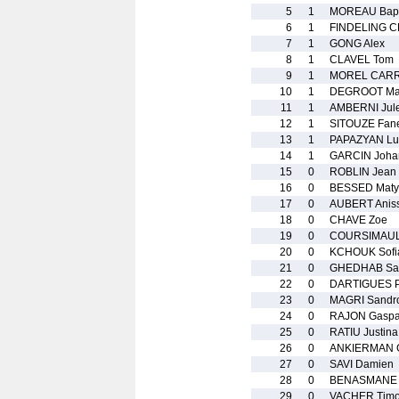
5
1
MOREAU Bapt
6
1
FINDELING C
7
1
GONG Alex
8
1
CLAVEL Tom
9
1
MOREL CARRO
10
1
DEGROOT Mat
11
1
AMBERNI Jul
12
1
SITOUZE Fane
13
1
PAPAZYAN Lu
14
1
GARCIN Joha
15
0
ROBLIN Jean
16
0
BESSED Maty
17
0
AUBERT Aniss
18
0
CHAVE Zoe
19
0
COURSIMAUL
20
0
KCHOUK Sofi
21
0
GHEDHAB Sa
22
0
DARTIGUES P
23
0
MAGRI Sandr
24
0
RAJON Gaspa
25
0
RATIU Justina
26
0
ANKIERMAN G
27
0
SAVI Damien
28
0
BENASMANE 
29
0
VACHER Timo