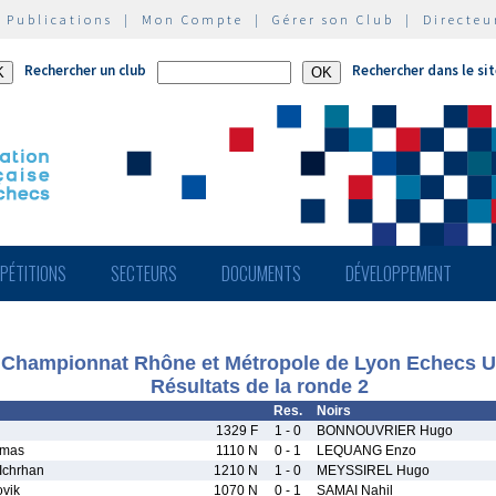
|
Publications
|
Mon Compte
|
Gérer son Club
|
Directeu
Rechercher un club
Rechercher dans le si
PÉTITIONS
SECTEURS
DOCUMENTS
DÉVELOPPEMENT
Championnat Rhône et Métropole de Lyon Echecs 
Résultats de la ronde 2
Res.
Noirs
1329 F
1 - 0
BONNOUVRIER Hugo
omas
1110 N
0 - 1
LEQUANG Enzo
chrhan
1210 N
1 - 0
MEYSSIREL Hugo
vik
1070 N
0 - 1
SAMAI Nahil