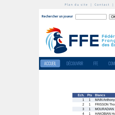
Plan du site
|
Contact
Rechercher un joueur
ACCUEIL
DÉCOUVRIR
FFE
COM
Ech.
Pts
Blancs
1
1
MAIN Anthony
2
1
FRISSON Th
3
1
MOURADIAN I
4
1
HAKOBIAN Ho