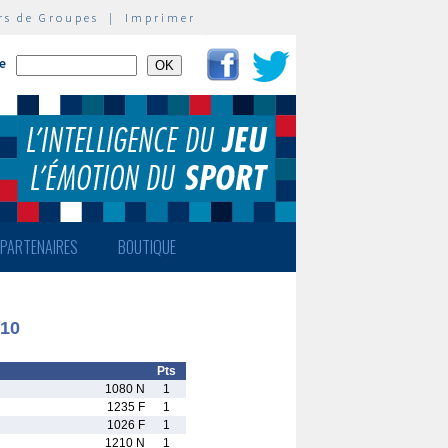
rs de Groupes
|
Imprimer
te
PARTENAIRES
BOUTIQUE
U10
Pts
1080 N
1
1235 F
1
1026 F
1
1210 N
1