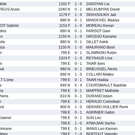
iste
1202 F
1 - 0
ZADOYAN Lia
REUS Anais
1040 N
0 - 1
MELKUMYAN David
1179 F
1 - 0
SEKHSOUKH Jad
890 N
0 - 1
MANOUVEL Maelys
T Gabriel
1153 F
1 - 0
MOREAU Kenan
his
890 N
0 - 1
PARISOT Gael
es
1150 N
1 - 0
GROSSO Kaname
lie
880 N
0 - 1
GILLET Astrik
iza
1150 N
1 - 0
MAIURANO Basil
n
799 E
0 - 1
SLAWINSKI Robin
1024 F
1 - 0
REYNAUD Lina
n
799 E
0 - 1
TAIAR Ilyes
at
980 N
0 - 1
BRIEUSSEL Alexis
890 N
1 - 0
COLLARI Matteo
T Come
799 E
0 - 1
TAIAR Hadda
a
840 N
X - X
COURSIMAULT Baptiste
ra
799 E
0 - 1
MAIFFRET Mathilde
ierre
810 N
0 - 1
DURAND Adam
o
799 E
0 - 1
HERAUD Colomban
rd
800 N
1 - 0
GERARD HOLLIER Remi
799 E
0 - 1
AGRINIER Gabin
abriel
799 E
0 - 1
SUN Leo
799 E
1 - 0
ATMAJIAN Sacha
Imrane
799 E
0 - 1
WANG Leo Kanran
thee
799 E
1 - 0
BERTOUT Valentin