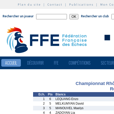
Plan du site
|
Contact
|
Publications
|
Mon C
Rechercher un joueur
Rechercher un club
ACCUEIL
DÉCOUVRIR
FFE
COMPÉTITIONS
SECTEU
Championnat Rhô
R
Ech.
Pts
Blancs
1
6
LEQUANG Enzo
2
5
MELKUMYAN David
3
5
MANOUVEL Maelys
4
4
ZADOYAN Lia