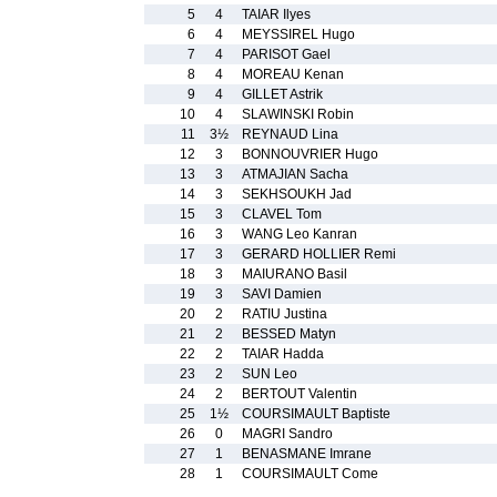
5
4
TAIAR Ilyes
6
4
MEYSSIREL Hugo
7
4
PARISOT Gael
8
4
MOREAU Kenan
9
4
GILLET Astrik
10
4
SLAWINSKI Robin
11
3½
REYNAUD Lina
12
3
BONNOUVRIER Hugo
13
3
ATMAJIAN Sacha
14
3
SEKHSOUKH Jad
15
3
CLAVEL Tom
16
3
WANG Leo Kanran
17
3
GERARD HOLLIER Remi
18
3
MAIURANO Basil
19
3
SAVI Damien
20
2
RATIU Justina
21
2
BESSED Matyn
22
2
TAIAR Hadda
23
2
SUN Leo
24
2
BERTOUT Valentin
25
1½
COURSIMAULT Baptiste
26
0
MAGRI Sandro
27
1
BENASMANE Imrane
28
1
COURSIMAULT Come