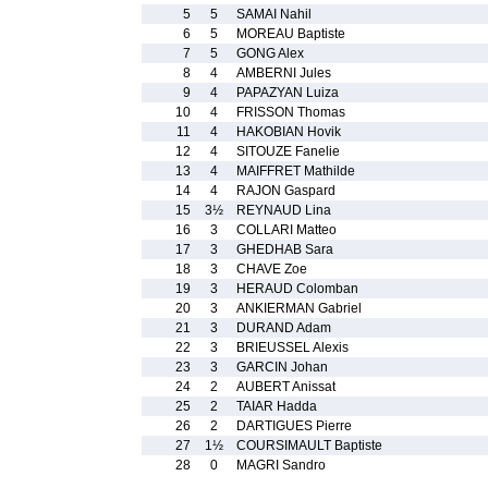
5
5
SAMAI Nahil
6
5
MOREAU Baptiste
7
5
GONG Alex
8
4
AMBERNI Jules
9
4
PAPAZYAN Luiza
10
4
FRISSON Thomas
11
4
HAKOBIAN Hovik
12
4
SITOUZE Fanelie
13
4
MAIFFRET Mathilde
14
4
RAJON Gaspard
15
3½
REYNAUD Lina
16
3
COLLARI Matteo
17
3
GHEDHAB Sara
18
3
CHAVE Zoe
19
3
HERAUD Colomban
20
3
ANKIERMAN Gabriel
21
3
DURAND Adam
22
3
BRIEUSSEL Alexis
23
3
GARCIN Johan
24
2
AUBERT Anissat
25
2
TAIAR Hadda
26
2
DARTIGUES Pierre
27
1½
COURSIMAULT Baptiste
28
0
MAGRI Sandro