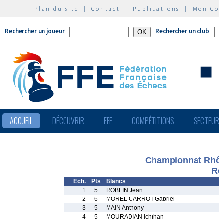
Plan du site
|
Contact
|
Publications
|
Mon C
Rechercher un joueur
Rechercher un club
ACCUEIL
DÉCOUVRIR
FFE
COMPÉTITIONS
SECTEU
Championnat Rhô
R
Ech.
Pts
Blancs
1
5
ROBLIN Jean
2
6
MOREL CARROT Gabriel
3
5
MAIN Anthony
4
5
MOURADIAN Ichrhan