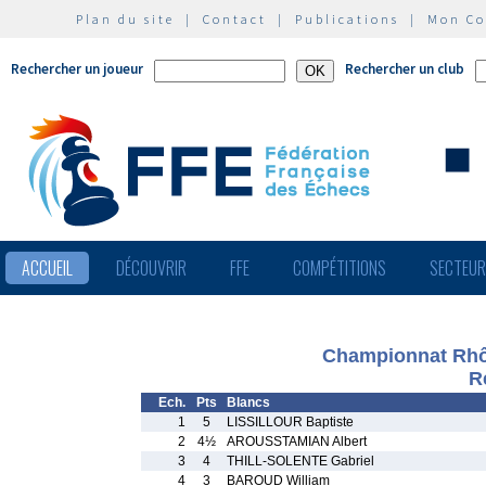
Plan du site
|
Contact
|
Publications
|
Mon C
Rechercher un joueur
Rechercher un club
ACCUEIL
DÉCOUVRIR
FFE
COMPÉTITIONS
SECTEU
Championnat Rhô
R
Ech.
Pts
Blancs
1
5
LISSILLOUR Baptiste
2
4½
AROUSSTAMIAN Albert
3
4
THILL-SOLENTE Gabriel
4
3
BAROUD William