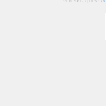
tél :
01 39 44 65 80
| contact :
con