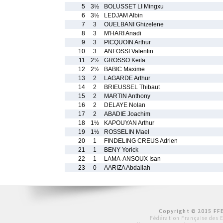
5
3½
BOLUSSET LI Mingxu
6
3½
LEDJAM Albin
7
3
OUELBANI Ghizelene
8
3
M'HARI Anadi
9
3
PICQUOIN Arthur
10
3
ANFOSSI Valentin
11
2½
GROSSO Keita
12
2½
BABIC Maxime
13
2
LAGARDE Arthur
14
2
BRIEUSSEL Thibaut
15
2
MARTIN Anthony
16
2
DELAYE Nolan
17
2
ABADIE Joachim
18
1½
KAPOUYAN Arthur
19
1½
ROSSELIN Mael
20
1
FINDELING CREUS Adrien
21
1
BENY Yorick
22
1
LAMA-ANSOUX Isan
23
0
AARIZA Abdallah
Copyright © 2015 FFE
Fédération Française des 