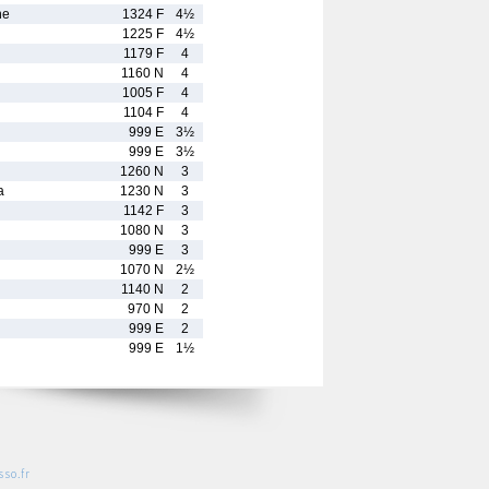
ne
1324 F
4½
1225 F
4½
1179 F
4
1160 N
4
1005 F
4
1104 F
4
999 E
3½
999 E
3½
1260 N
3
a
1230 N
3
1142 F
3
1080 N
3
999 E
3
1070 N
2½
1140 N
2
970 N
2
999 E
2
999 E
1½
so.fr