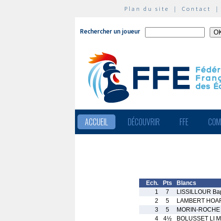
Plan du site
|
Contact
Rechercher un joueur
ACCUEIL
DÉCOUVRIR
FFE
COM
Ech.
Pts
Blancs
1
7
LISSILLOUR Bap
2
5
LAMBERT HOAR
3
5
MORIN-ROCHE
4
4½
BOLUSSET LI M