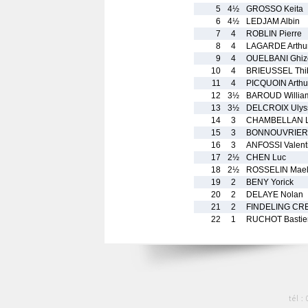
5
4½
GROSSO Keita
6
4½
LEDJAM Albin
7
4
ROBLIN Pierre
8
4
LAGARDE Arthu
9
4
OUELBANI Ghiz
10
4
BRIEUSSEL Thi
11
4
PICQUOIN Arthu
12
3½
BAROUD Willia
13
3½
DELCROIX Ulys
14
3
CHAMBELLAN 
15
3
BONNOUVRIER 
16
3
ANFOSSI Valent
17
2½
CHEN Luc
18
2½
ROSSELIN Mae
19
2
BENY Yorick
20
2
DELAYE Nolan
21
2
FINDELING CRE
22
1
RUCHOT Bastie
tél :