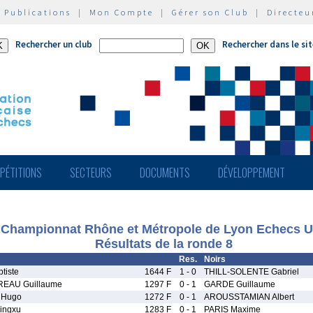
|
Publications
|
Mon Compte
|
Gérer son Club
|
Directeu
Rechercher un club
Rechercher dans le si
PÉTITIONS
SECTEURS
DOCUMENTS
DÉVELOPPEMENT
Championnat Rhône et Métropole de Lyon Echecs 
Résultats de la ronde 8
Res.
Noirs
tiste
1644 F
1 - 0
THILL-SOLENTE Gabriel
EAU Guillaume
1297 F
0 - 1
GARDE Guillaume
 Hugo
1272 F
0 - 1
AROUSSTAMIAN Albert
ingxu
1283 F
0 - 1
PARIS Maxime