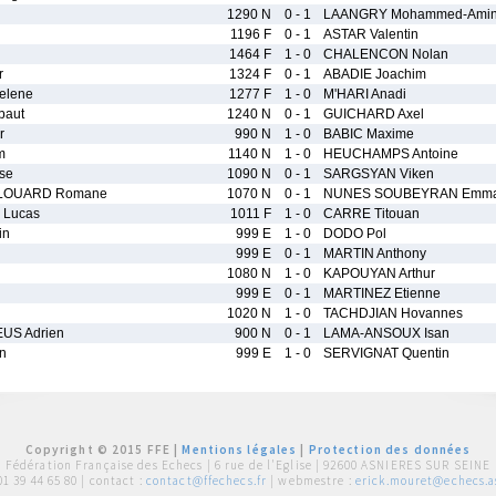
1290 N
0 - 1
LAANGRY Mohammed-Ami
1196 F
0 - 1
ASTAR Valentin
1464 F
1 - 0
CHALENCON Nolan
r
1324 F
0 - 1
ABADIE Joachim
elene
1277 F
1 - 0
M'HARI Anadi
baut
1240 N
0 - 1
GUICHARD Axel
r
990 N
1 - 0
BABIC Maxime
m
1140 N
1 - 0
HEUCHAMPS Antoine
se
1090 N
0 - 1
SARGSYAN Viken
LOUARD Romane
1070 N
0 - 1
NUNES SOUBEYRAN Emm
Lucas
1011 F
1 - 0
CARRE Titouan
in
999 E
1 - 0
DODO Pol
999 E
0 - 1
MARTIN Anthony
l
1080 N
1 - 0
KAPOUYAN Arthur
999 E
0 - 1
MARTINEZ Etienne
1020 N
1 - 0
TACHDJIAN Hovannes
US Adrien
900 N
0 - 1
LAMA-ANSOUX Isan
n
999 E
1 - 0
SERVIGNAT Quentin
Copyright © 2015 FFE |
Mentions légales
|
Protection des données
Fédération Française des Echecs |
6 rue de l'Eglise | 92600 ASNIERES SUR SEINE
01 39 44 65 80
| contact :
contact@ffechecs.fr
| webmestre :
erick.mouret@echecs.as