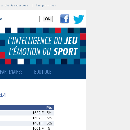
rs de Groupes
|
Imprimer
te
PARTENAIRES
BOUTIQUE
U14
Pts
1532 F
5½
1607 F
5½
1461 F
5½
1061 F
5