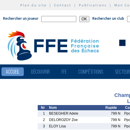
Plan du site
|
Contact
|
Publications
|
Mon C
Rechercher un joueur
Rechercher un club
ACCUEIL
DÉCOUVRIR
FFE
COMPÉTITIONS
SECTEU
Champ
L
Nr
Nom
Rapide
Ca
1
BESEGHER Adele
799 N
Pp
2
DELOROZOY Zoe
799 N
Pp
3
ELOY Lisa
799 N
Pp