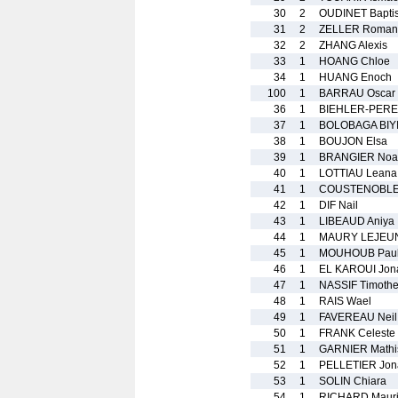
30
2
OUDINET Baptis
31
2
ZELLER Roman
32
2
ZHANG Alexis
33
1
HOANG Chloe
34
1
HUANG Enoch
100
1
BARRAU Oscar
36
1
BIEHLER-PERE
37
1
BOLOBAGA BIYI
38
1
BOUJON Elsa
39
1
BRANGIER Noa
40
1
LOTTIAU Leana
41
1
COUSTENOBLE 
42
1
DIF Nail
43
1
LIBEAUD Aniya
44
1
MAURY LEJEUN
45
1
MOUHOUB Pau
46
1
EL KAROUI Jon
47
1
NASSIF Timoth
48
1
RAIS Wael
49
1
FAVEREAU Neil
50
1
FRANK Celeste
51
1
GARNIER Mathi
52
1
PELLETIER Jon
53
1
SOLIN Chiara
54
1
RICHARD Maur