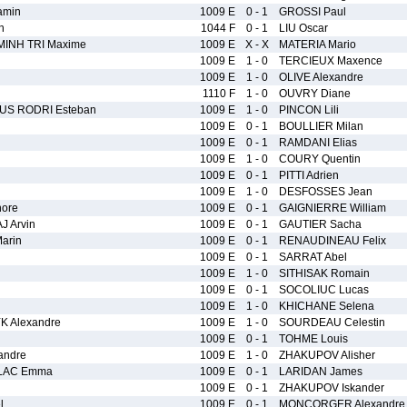
amin
1009 E
0 - 1
GROSSI Paul
n
1044 F
0 - 1
LIU Oscar
INH TRI Maxime
1009 E
X - X
MATERIA Mario
1009 E
1 - 0
TERCIEUX Maxence
1009 E
1 - 0
OLIVE Alexandre
1110 F
1 - 0
OUVRY Diane
US RODRI Esteban
1009 E
1 - 0
PINCON Lili
1009 E
0 - 1
BOULLIER Milan
1009 E
0 - 1
RAMDANI Elias
1009 E
1 - 0
COURY Quentin
1009 E
0 - 1
PITTI Adrien
1009 E
1 - 0
DESFOSSES Jean
ore
1009 E
0 - 1
GAIGNIERRE William
 Arvin
1009 E
0 - 1
GAUTIER Sacha
arin
1009 E
0 - 1
RENAUDINEAU Felix
1009 E
0 - 1
SARRAT Abel
1009 E
1 - 0
SITHISAK Romain
1009 E
0 - 1
SOCOLIUC Lucas
1009 E
1 - 0
KHICHANE Selena
 Alexandre
1009 E
1 - 0
SOURDEAU Celestin
1009 E
0 - 1
TOHME Louis
andre
1009 E
1 - 0
ZHAKUPOV Alisher
LLAC Emma
1009 E
0 - 1
LARIDAN James
1009 E
0 - 1
ZHAKUPOV Iskander
l
1009 E
0 - 1
MONCORGER Alexandre