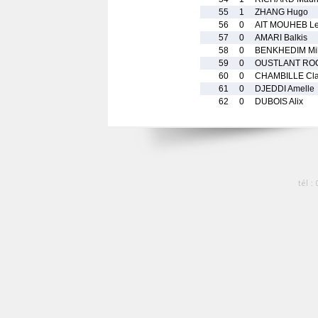
55
1
ZHANG Hugo
56
0
AIT MOUHEB L
57
0
AMARI Balkis
58
0
BENKHEDIM Mik
59
0
OUSTLANT ROC
60
0
CHAMBILLE Cla
61
0
DJEDDI Amelle
62
0
DUBOIS Alix
tél :