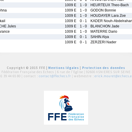
1009 E
1 - 0
HEURTEUX Theo-Bach
ehna
1009 E
1 - 0
GODON Bonnie
1009 E
1 - 0
HOUDAYER Lara Zoe
ail
1009 E
0 - 1
KADER Nouh-Abdelrahan
HE Jules
1009 E
1 - 0
BLANCHON Jade
rance
1009 E
1 - 0
MATERRE Dario
1009 E
0 - 1
SAHIN Alya
1009 E
0 - 1
ZERZERI Nader
Copyright © 2015 FFE |
Mentions légales
|
Protection des données
Fédération Française des Echecs |
6 rue de l'Eglise | 92600 ASNIERES SUR SEINE
01 39 44 65 80
| contact :
contact@ffechecs.fr
| webmestre :
erick.mouret@echecs.as