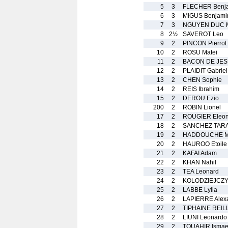
5
3
FLECHER Benj
6
3
MIGUS Benjami
7
3
NGUYEN DUC M
8
2½
SAVEROT Leo
9
2
PINCON Pierrot
10
2
ROSU Matei
11
2
BACON DE JES
12
2
PLAIDIT Gabriel
13
2
CHEN Sophie
14
2
REIS Ibrahim
15
2
DEROU Ezio
200
2
ROBIN Lionel
17
2
ROUGIER Eleon
18
2
SANCHEZ TARAJ
19
2
HADDOUCHE M
20
2
HAUROO Etoile
21
2
KAFAI Adam
22
2
KHAN Nahil
23
2
TEA Leonard
24
2
KOLODZIEJCZYK
25
2
LABBE Lylia
26
2
LAPIERRE Alex
27
2
TIPHAINE REI
28
2
LIUNI Leonardo
29
2
TOUAHIR Ismae