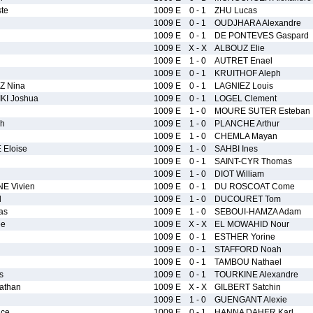
te
1009 E
0 - 1
ZHU Lucas
1009 E
0 - 1
OUDJHARA Alexandre
1009 E
0 - 1
DE PONTEVES Gaspard
1009 E
X - X
ALBOUZ Elie
1009 E
1 - 0
AUTRET Enael
1009 E
0 - 1
KRUITHOF Aleph
Z Nina
1009 E
0 - 1
LAGNIEZ Louis
KI Joshua
1009 E
0 - 1
LOGEL Clement
1009 E
1 - 0
MOURE SUTER Esteban
h
1009 E
1 - 0
PLANCHE Arthur
1009 E
1 - 0
CHEMLA Mayan
Eloise
1009 E
1 - 0
SAHBI Ines
1009 E
0 - 1
SAINT-CYR Thomas
1009 E
1 - 0
DIOT William
E Vivien
1009 E
0 - 1
DU ROSCOAT Come
l
1009 E
1 - 0
DUCOURET Tom
as
1009 E
1 - 0
SEBOUI-HAMZA Adam
ee
1009 E
X - X
EL MOWAHID Nour
1009 E
0 - 1
ESTHER Yorine
1009 E
0 - 1
STAFFORD Noah
1009 E
0 - 1
TAMBOU Nathael
s
1009 E
0 - 1
TOURKINE Alexandre
athan
1009 E
X - X
GILBERT Satchin
1009 E
1 - 0
GUENGANT Alexie
ice
1009 E
0 - 1
HANNA DAHER Karl