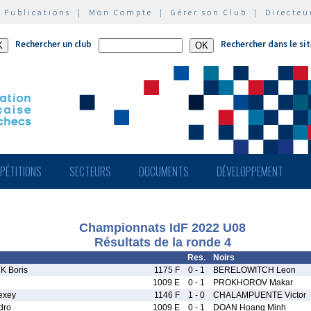
|
Publications
|
Mon Compte
|
Gérer son Club
|
Directeu
Rechercher un club
Rechercher dans le si
PÉTITIONS
SECTEURS
DOCUMENTS
DÉVELOPPEMENT
Championnats IdF 2022 U08
Résultats de la ronde 4
Res.
Noirs
 Boris
1175 F
0 - 1
BERELOWITCH Leon
1009 E
0 - 1
PROKHOROV Makar
exey
1146 F
1 - 0
CHALAMPUENTE Victor
dro
1009 E
0 - 1
DOAN Hoang Minh