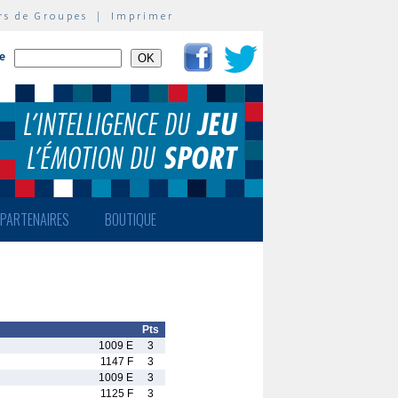
rs de Groupes
|
Imprimer
te
PARTENAIRES
BOUTIQUE
Pts
1009 E
3
1147 F
3
1009 E
3
1125 F
3