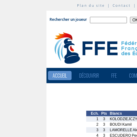
Plan du site
|
Contact
Rechercher un joueur
ACCUEIL
DÉCOUVRIR
FFE
COM
Ech.
Pts
Blancs
1
3
KOLODZIEJCZYK
2
3
BOUDI Kamil
3
3
LAMORELLE Al
4
3
ESCUDERO Pe