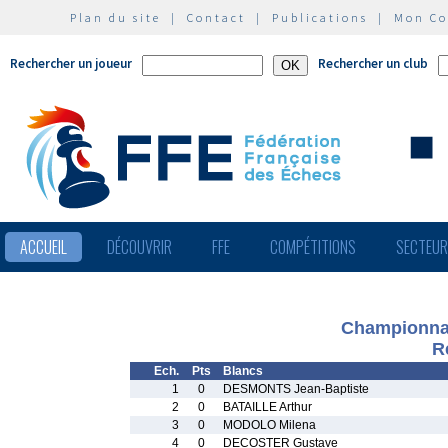
Plan du site
|
Contact
|
Publications
|
Mon C
Rechercher un joueur
Rechercher un club
ACCUEIL
DÉCOUVRIR
FFE
COMPÉTITIONS
SECTEU
Championnat
R
Ech.
Pts
Blancs
1
0
DESMONTS Jean-Baptiste
2
0
BATAILLE Arthur
3
0
MODOLO Milena
4
0
DECOSTER Gustave