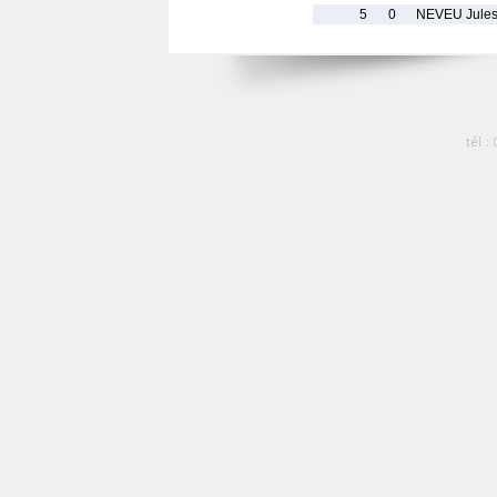
5
0
NEVEU Jule
tél :