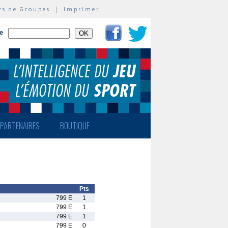
rs de Groupes
|
Imprimer
te
PARTENAIRES
BOUTIQUE
Pts
799 E
1
799 E
1
799 E
1
799 E
0