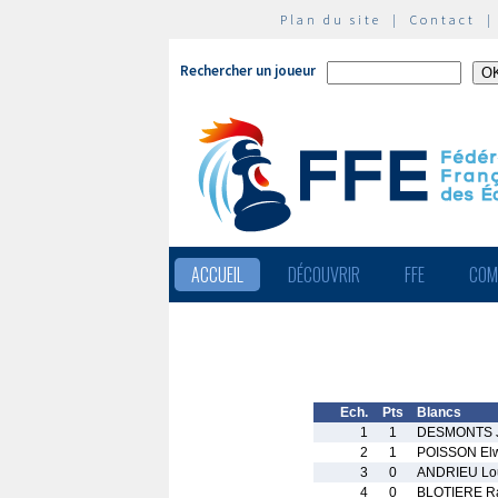
Plan du site
|
Contact
Rechercher un joueur
ACCUEIL
DÉCOUVRIR
FFE
COM
Ech.
Pts
Blancs
1
1
DESMONTS Je
2
1
POISSON El
3
0
ANDRIEU Lo
4
0
BLOTIERE R