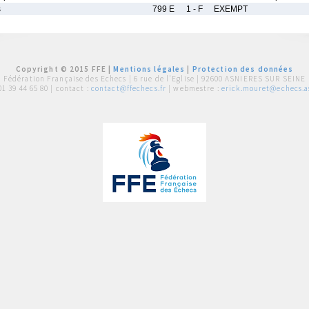
s
799 E
1 - F
EXEMPT
Copyright © 2015 FFE |
Mentions légales
|
Protection des données
Fédération Française des Echecs |
6 rue de l'Eglise | 92600 ASNIERES SUR SEINE
01 39 44 65 80
| contact :
contact@ffechecs.fr
| webmestre :
erick.mouret@echecs.as