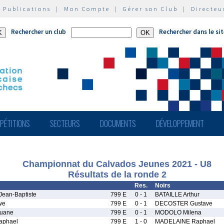
|
Publications
|
Mon Compte
|
Gérer son Club
|
Directeu
Rechercher un club
Rechercher dans le si
PÉTITIONS
SECTEURS
DOCUMENTS
DÉVELOPPEMENT
Championnat du Calvados Jeunes 2021 - U8
Résultats de la ronde 2
Res.
Noirs
an-Baptiste
799 E
0 - 1
BATAILLE Arthur
we
799 E
0 - 1
DECOSTER Gustave
uane
799 E
0 - 1
MODOLO Milena
aphael
799 E
1 - 0
MADELAINE Raphael