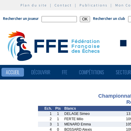
Plan du site
|
Contact
|
Publications
|
Mon C
Rechercher un joueur
Rechercher un club
ACCUEIL
DÉCOUVRIR
FFE
COMPÉTITIONS
SECTEU
Championnat
R
Ech.
Pts
Blancs
1
1
DELAGE Simeo
13
2
1
FERTE Milo
10
3
1
MENARD Emma
10
4
0
BOSSARD Alexis
10