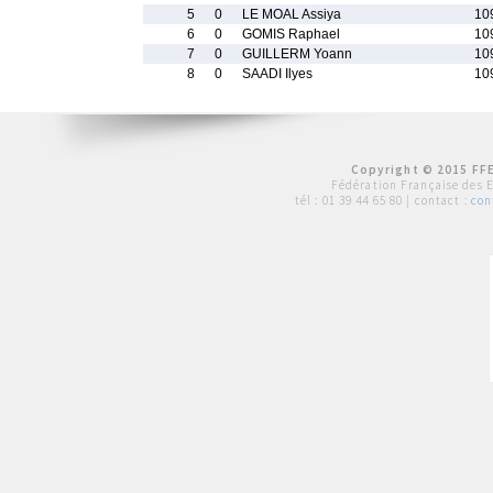
5
0
LE MOAL Assiya
10
6
0
GOMIS Raphael
10
7
0
GUILLERM Yoann
10
8
0
SAADI Ilyes
10
Copyright © 2015 FFE
Fédération Française des 
tél :
01 39 44 65 80
| contact :
con