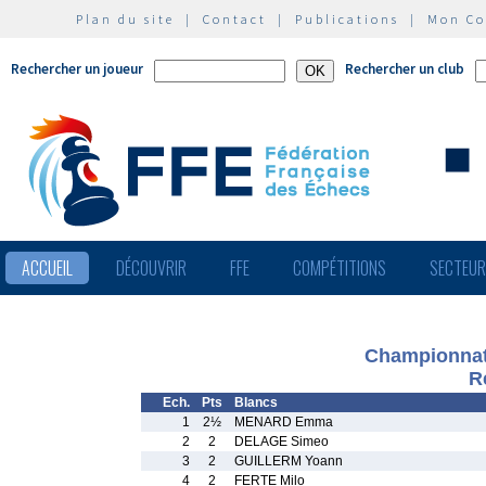
Plan du site
|
Contact
|
Publications
|
Mon C
Rechercher un joueur
Rechercher un club
ACCUEIL
DÉCOUVRIR
FFE
COMPÉTITIONS
SECTEU
Championnat
R
Ech.
Pts
Blancs
1
2½
MENARD Emma
2
2
DELAGE Simeo
3
2
GUILLERM Yoann
4
2
FERTE Milo