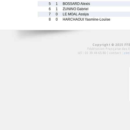
5
1
BOSSARD Alexis
6
1
ZUNINO Gabriel
7
0
LE MOAL Assiya
8
0
HARCHAOUI Yasmine-Louise
Copyright © 2015 FFE
Fédération Française des 
tél :
01 39 44 65 80
| contact :
con