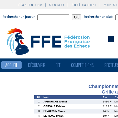
Plan du site
|
Contact
|
Publications
|
Mon C
Rechercher un joueur
Rechercher un club
ACCUEIL
DÉCOUVRIR
FFE
COMPÉTITIONS
SECTEU
Championnat
Grille 
Pl
Nom
Elo
Ca
1
ARROUCHE Mehdi
1430 F
Mi
2
GERVAIS Fabien
1183 F
Mi
3
BEAURAIN Yanis
1405 F
Mi
4
LE MOAL Imran
1047 F
Mi