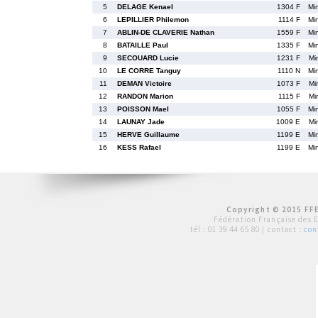
5
DELAGE Kenael
1304 F
Mi
6
LEPILLIER Philemon
1114 F
Mi
7
ABLIN-DE CLAVERIE Nathan
1559 F
Mi
8
BATAILLE Paul
1335 F
Mi
9
SECOUARD Lucie
1231 F
Mi
10
LE CORRE Tanguy
1110 N
Mi
11
DEMAN Victoire
1073 F
Mi
12
RANDON Marion
1115 F
Mi
13
POISSON Mael
1055 F
Mi
14
LAUNAY Jade
1009 E
Mi
15
HERVE Guillaume
1199 E
Mi
16
KESS Rafael
1199 E
Mi
Copyright © 2015 FFE
Fédération Française des 
tél :
01 39 44 65 80
| contact :
con