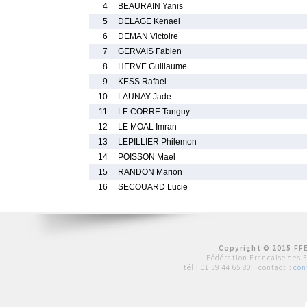
4
BEAURAIN Yanis
5
DELAGE Kenael
6
DEMAN Victoire
7
GERVAIS Fabien
8
HERVE Guillaume
9
KESS Rafael
10
LAUNAY Jade
11
LE CORRE Tanguy
12
LE MOAL Imran
13
LEPILLIER Philemon
14
POISSON Mael
15
RANDON Marion
16
SECOUARD Lucie
Copyright © 2015 FFE
Fédération Française des 
tél :
01 39 44 65 80
| contact :
con