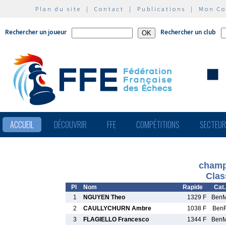
Plan du site
|
Contact
|
Publications
|
Mon C
Rechercher un joueur
Rechercher un club
ACCUEIL
DÉCOUVRIR
FFE
COMPÉTITIONS
SECTEU
champ
Clas
Pl
Nom
Rapide
Cat.
1
NGUYEN Theo
1329 F
Ben
2
CAULLYCHURN Ambre
1038 F
Ben
3
FLAGIELLO Francesco
1344 F
Ben