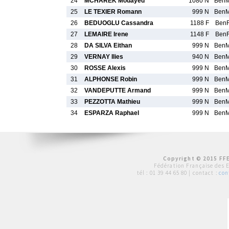
24
MCHAREK Mouayed
1080 N
Ben
25
LE TEXIER Romann
999 N
Ben
26
BEDUOGLU Cassandra
1188 F
Ben
27
LEMAIRE Irene
1148 F
Ben
28
DA SILVA Eithan
999 N
Ben
29
VERNAY Ilies
940 N
Ben
30
ROSSE Alexis
999 N
Ben
31
ALPHONSE Robin
999 N
Ben
32
VANDEPUTTE Armand
999 N
Ben
33
PEZZOTTA Mathieu
999 N
Ben
34
ESPARZA Raphael
999 N
Ben
Copyright © 2015 FFE
Fédération Française des 
tél :
01 39 44 65 80
| contact :
con