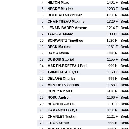
4
HILTON Marc
1401 F
Ben
5
NEGRE Maxime
1203 F
Ben
6
BOLTEAU Maximilien
1150 N
Ben
7
CHAINTREAU Maxime
1329 F
Ben
8
LENAIN BADER Arsene
1214 F
Ben
9
TARISSE Mateo
1088 F
Ben
10
SCHWARTZ Timothee
1120 N
Ben
11
DECK Maxime
1161 F
Ben
12
DAO Antoine
1280 N
Ben
13
DUBOIS Gabriel
1155 F
Ben
14
MARTIN-BRETEAU Paul
999 N
Ben
15
TRIMBITASU Elyas
1158 F
Ben
16
DELAGE Charles
999 N
Ben
17
MIRGUET Vladislav
1168 F
Ben
18
GENTY Nicolas
1410 N
Ben
19
ROSU Andrei
1166 F
Ben
20
BUCHLIN Alexis
1191 F
Ben
21
KARAMOKO Yaya
1050 N
Ben
22
CHARLET Tristan
1121 F
Ben
23
GROS Arthur
999 N
Ben