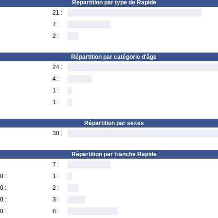
Répartition par type de Rapide
21 :
7 :
2 :
Répartition par catégorie d'âge
24 :
4 :
1 :
1 :
Répartition par sexes
30 :
Répartition par tranche Rapide
7 :
0 :
1 :
0 :
2 :
0 :
3 :
0 :
8 :