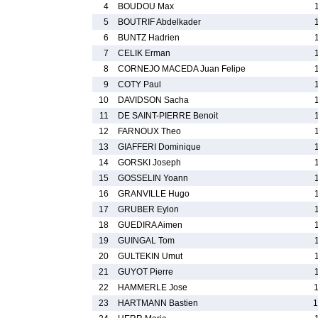
4
BOUDOU Max
5
BOUTRIF Abdelkader
6
BUNTZ Hadrien
7
CELIK Erman
8
CORNEJO MACEDA Juan Felipe
9
COTY Paul
10
DAVIDSON Sacha
11
DE SAINT-PIERRE Benoit
12
FARNOUX Theo
13
GIAFFERI Dominique
14
GORSKI Joseph
15
GOSSELIN Yoann
16
GRANVILLE Hugo
17
GRUBER Eylon
18
GUEDIRA Aimen
19
GUINGAL Tom
20
GULTEKIN Umut
21
GUYOT Pierre
22
HAMMERLE Jose
23
HARTMANN Bastien
1