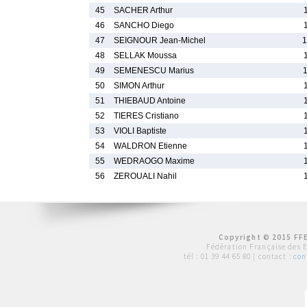
45
SACHER Arthur
46
SANCHO Diego
47
SEIGNOUR Jean-Michel
1
48
SELLAK Moussa
49
SEMENESCU Marius
50
SIMON Arthur
51
THIEBAUD Antoine
52
TIERES Cristiano
53
VIOLI Baptiste
54
WALDRON Etienne
55
WEDRAOGO Maxime
56
ZEROUALI Nahil
Copyright © 2015 FFE
Fédération Française des 
tél :
01 39 44 65 80
| contact :
con