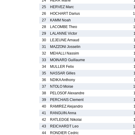
24
HERR Marie
25
HERVEZ Marc
26
HOCHART Darius
1
27
KAMM Noah
28
LACOMBE Theo
29
LALANNE Victor
30
LEJEUNE Arnaud
31
MAZZONI Josselin
32
MEHALLI Nassim
33
MOINARD Guillaume
34
MULLER Felix
35
NASSAR Gilles
36
NDIKA Anthony
37
NTOLO Moise
38
PELOSOF Alexandre
39
PERCHAIS Clement
40
RAMIREZ Alejandro
41
RANGUIN Anna
42
RATLEDGE Nikolai
43
REICHARDT Leo
1
44
RONDIER Cedric