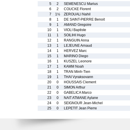
5
2
SEMENESCU Marius
6
2
COUCKE Florent
7
1½
ZEROUALI Nahil
8
1
DE SAINT-PIERRE Benoit
9
1
AMAND Gregoire
10
1
VIOLI Baptiste
11
1
SOILIHI Hugo
12
1
RANGUIN Anna
13
1
LEJEUNE Arnaud
14
1
HERVEZ Marc
15
1
MARINO Diego
16
1
KUSZEL Leonore
17
1
KAMM Noah
18
1
TRAN Minh-Tien
19
1
THAI Vyraksovann
20
0
HOUSSAIS Clement
21
0
SIMON Arthur
22
0
GABELICA Marco
23
0
NAIT ATMANE Aylane
24
0
SEIGNOUR Jean-Michel
25
0
LEPETIT Jean Pierre