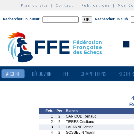
Plan du site
|
Contact
|
Publications
|
Mon C
Rechercher un joueur
Rechercher un club
ACCUEIL
DÉCOUVRIR
FFE
COMPÉTITIONS
SECTEU
R
Ech.
Pts
Blancs
1
2
GARIOUD Renaud
2
2
TIERES Cristiano
3
2
LALANNE Victor
4
2
GOSSELIN Yoann