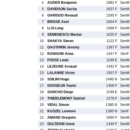
4
AUDER Benjamin
1881 F
SenM
5
DAVIDSON Sacha
1637 F
SenM
6
GARIOUD Renaud
1595 F
SenM
7
BRISSE Axel
1604 F
SenM
8
LI Zi-Long
1568 F
SenM
9
SEMENESCU Marius
1635 F
SepM
10
SHAKYA Simon
1122 F
SenM
11
GAUTHRIN Jeremy
1387 F
SenM
12
RANGUIN Anna
1447 F
SenF
13
FOSSE Louis
1199 E
SenM
14
LEJEUNE Arnaud
1442 F
SenM
15
LALANNE Victor
1507 F
SenM
16
SOILIHI Hugo
1490 N
SenM
17
GOSSELIN Yoann
1406 F
SenM
18
SANCHO Diego
1199 E
SenM
19
THIEBLEMONT Gabriel
1278 F
SenM
20
VIDAL Simon
1380 N
SenM
21
KUSZEL Leonore
1380 N
SenF
22
AMAND Gregoire
1660 F
SenM
23
GULTEKIN Umut
1446 F
SenM