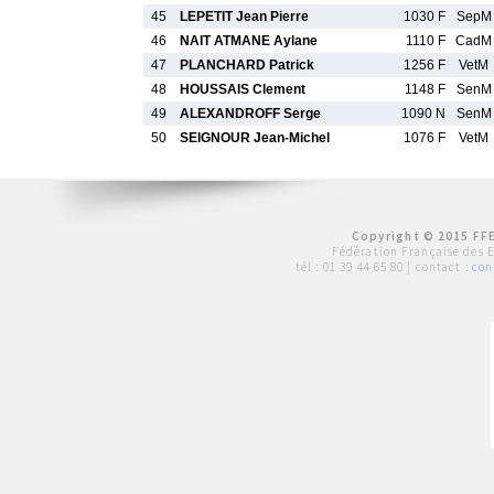
45
LEPETIT Jean Pierre
1030 F
SepM
46
NAIT ATMANE Aylane
1110 F
CadM
47
PLANCHARD Patrick
1256 F
VetM
48
HOUSSAIS Clement
1148 F
SenM
49
ALEXANDROFF Serge
1090 N
SenM
50
SEIGNOUR Jean-Michel
1076 F
VetM
Copyright © 2015 FFE
Fédération Française des 
tél :
01 39 44 65 80
| contact :
con