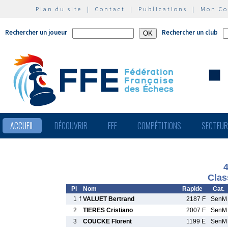
Plan du site
|
Contact
|
Publications
|
Mon C
Rechercher un joueur
Rechercher un club
ACCUEIL
DÉCOUVRIR
FFE
COMPÉTITIONS
SECTEU
Clas
Pl
Nom
Rapide
Cat.
1
f
VALUET Bertrand
2187 F
SenM
2
TIERES Cristiano
2007 F
SenM
3
COUCKE Florent
1199 E
SenM