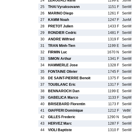
24
ZEROUALI Nahil
1199 E
JunM
25
THAI Vyraksovann
1151 F
SenM
26
MARINO Diego
1261 F
SenM
27
KAMM Noah
1247 F
JunM
28
PRETOT Julien
1433 F
SenM
29
RONDIER Cedric
1481 F
SenM
30
ANDRE Wilfried
1319 F
SenM
31
TRAN Minh-Tien
1199 E
SenM
32
FIRMIN Luc
1670 N
SenM
33
SIMON Arthur
1341 F
SenM
34
HAMMERLE Jose
1328 F
SenM
35
FONTAINE Olivier
1745 F
SenM
36
DE SAINT-PIERRE Benoit
1375 F
SenM
37
TOUBLANC Eric
1317 F
SenM
38
BENNAROCH Dan
1199 E
SenM
39
GABELICA Marco
1133 F
SepM
40
BRISEBARD Florentin
1173 F
SenM
41
GIAFFERI Dominique
1212 F
VetM
42
GILLES Frederic
1290 N
SepM
43
HERVEZ Marc
1287 F
SenM
44
VIOLI Baptiste
1310 F
SenM