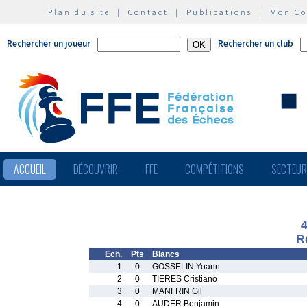
Plan du site
|
Contact
|
Publications
|
Mon C
Rechercher un joueur
Rechercher un club
ACCUEIL
DÉCOUVRIR
FFE
COMPÉTITIONS
SECTEU
R
Ech.
Pts
Blancs
1
0
GOSSELIN Yoann
2
0
TIERES Cristiano
3
0
MANFRIN Gil
4
0
AUDER Benjamin