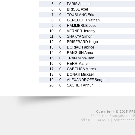
5
0
PARIS Antoine
6
0
BRISSE Axel
7
0
TOUBLANC Eric
8
0
GENELETTI Nathan
9
0
HAMMERLE Jose
10
0
VERNER Jeremy
11
0
SHAKYA Simon
12
0
BRISEBARD Hugo
13
0
DORIAC Fabrice
14
0
RANGUIN Anna
15
0
TRAN Minh-Tien
16
0
HERR Marie
17
0
GABELICA Marco
18
0
DONATI Mickael
19
0
ALEXANDROFF Serge
20
0
SACHER Arthur
Copyright © 2015 FFE
Fédération Française des 
tél :
01 39 44 65 80
| contact :
con