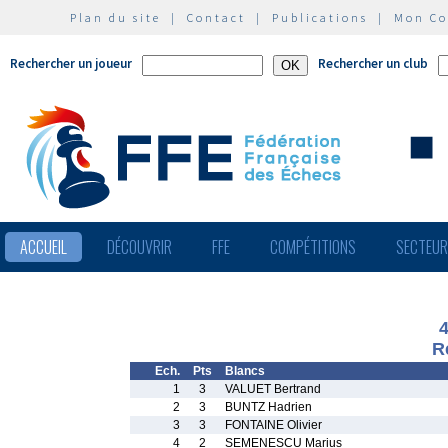
Plan du site
|
Contact
|
Publications
|
Mon C
Rechercher un joueur
Rechercher un club
ACCUEIL
DÉCOUVRIR
FFE
COMPÉTITIONS
SECTEU
R
Ech.
Pts
Blancs
1
3
VALUET Bertrand
2
3
BUNTZ Hadrien
3
3
FONTAINE Olivier
4
2
SEMENESCU Marius