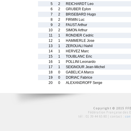
5
2
REICHARDT Leo
6
2
GRUBER Eylon
7
2
BRISEBARD Hugo
8
2
FIRMIN Luc
9
2
FAUST Arthur
10
2
SIMON Arthur
11
1
RONDIER Cedric
12
1
HAMMERLE Jose
13
1
ZEROUALI Nahil
14
1
HERVEZ Marc
15
1
TOUBLANC Eric
16
1
POLLINI Leonardo
17
1
SEIGNOUR Jean-Michel
18
0
GABELICA Marco
19
0
DORIAC Fabrice
20
0
ALEXANDROFF Serge
Copyright © 2015 FFE
Fédération Française des 
tél :
01 39 44 65 80
| contact :
con