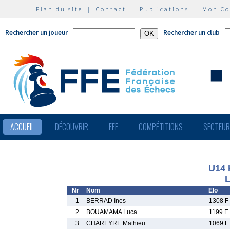
Plan du site
|
Contact
|
Publications
|
Mon C
Rechercher un joueur
Rechercher un club
ACCUEIL
DÉCOUVRIR
FFE
COMPÉTITIONS
SECTEU
U14
L
Nr
Nom
Elo
1
BERRAD Ines
1308 F
2
BOUAMAMA Luca
1199 E
3
CHAREYRE Mathieu
1069 F