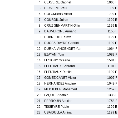
4
CLAVERIE Gabriel
1063 F
5
CLAVERIE Paul
1009 E
6
COLOMBAIN Victor
1009 E
7
COURDIL Julien
1199 E
8
CRUZ SENMARTIN Ollin
1199 E
9
DAUVERGNE Armand
1155 F
10
DUBREUIL Calixte
1199 E
11
DUCES-DAYDE Gabriel
1199 E
12
DURKA-VINCENDET Yan
1064 F
13
EZAYANI Tom
1083 F
14
FESIGNY Oceane
1581 F
15
FLEUTIAUX Bertrand
1101 F
16
FLEUTIAUX Dimitri
1199 E
17
GOMEZ CANET Victor
1007 F
18
HERNANDEZ Antoine
1049 F
19
MEDJEBER Mohamed
1259 F
20
PAQUET Anatole
1338 F
21
PERROUIN Alexian
1758 F
22
TISSEYRE Pablo
1199 E
23
UBAIDULLA Amina
1199 E