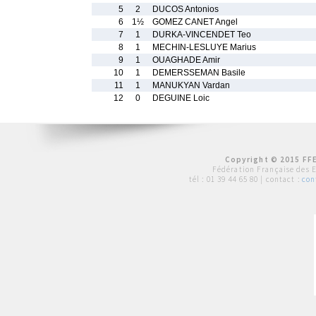
5
2
DUCOS Antonios
6
1½
GOMEZ CANET Angel
7
1
DURKA-VINCENDET Teo
8
1
MECHIN-LESLUYE Marius
9
1
OUAGHADE Amir
10
1
DEMERSSEMAN Basile
11
1
MANUKYAN Vardan
12
0
DEGUINE Loic
Copyright © 2015 FFE
Fédération Française des 
tél :
01 39 44 65 80
| contact :
con