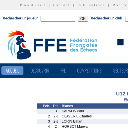
Plan du site
|
Contact
|
Publications
|
Mon C
Rechercher un joueur
Rechercher un club
ACCUEIL
DÉCOUVRIR
FFE
COMPÉTITIONS
SECTEU
U12
R
Ech.
Pts
Blancs
1
3
KARKOS Paul
2
2½
CLAVERIE Charles
3
2½
LORIN Ethan
4
2
HORSOT Maeva