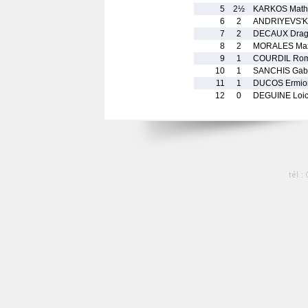
5
2½
KARKOS Math
6
2
ANDRIYEVS'K
7
2
DECAUX Dra
8
2
MORALES Ma
9
1
COURDIL Rom
10
1
SANCHIS Gabr
11
1
DUCOS Ermio
12
0
DEGUINE Loi
tél :