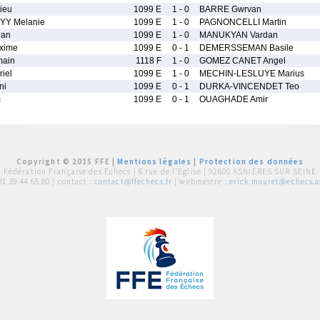
ieu
1099 E
1 - 0
BARRE Gwrvan
YY Melanie
1099 E
1 - 0
PAGNONCELLI Martin
gan
1099 E
1 - 0
MANUKYAN Vardan
xime
1099 E
0 - 1
DEMERSSEMAN Basile
ain
1118 F
1 - 0
GOMEZ CANET Angel
iel
1099 E
1 - 0
MECHIN-LESLUYE Marius
ni
1099 E
0 - 1
DURKA-VINCENDET Teo
c
1099 E
0 - 1
OUAGHADE Amir
Copyright © 2015 FFE |
Mentions légales
|
Protection des données
Fédération Française des Echecs |
6 rue de l'Eglise | 92600 ASNIERES SUR SEINE
01 39 44 65 80
| contact :
contact@ffechecs.fr
| webmestre :
erick.mouret@echecs.as