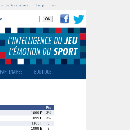
rs de Groupes
|
Imprimer
te
PARTENAIRES
BOUTIQUE
Pts
1099 E
3½
1099 E
3½
1105 F
3
1099 E
3