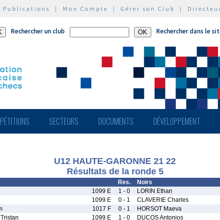
|
Publications
|
Mon Compte
|
Gérer son Club
|
Directeu
Rechercher un club
Rechercher dans le si
PÉTITIONS
SECTEURS
DOCUMENTS
DÉVELOPPEMENT
U12 HAUTE-GARONNE 21 22
Résultats de la ronde 5
Res.
Noirs
1099 E
1 - 0
LORIN Ethan
1099 E
0 - 1
CLAVERIE Charles
m
1017 F
0 - 1
HORSOT Maeva
ristan
1099 E
1 - 0
DUCOS Antonios