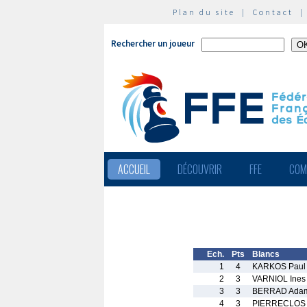
Plan du site
|
Contact
Rechercher un joueur
ACCUEIL
DÉCOUVRIR
FFE
COM
Ech.
Pts
Blancs
1
4
KARKOS Paul
2
3
VARNIOL Ines
3
3
BERRAD Ada
4
3
PIERRECLOS T