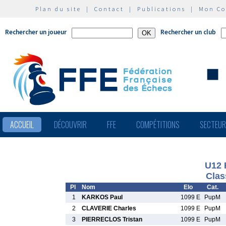
Plan du site
|
Contact
|
Publications
|
Mon C
Rechercher un joueur
Rechercher un club
ACCUEIL
DÉCOUVRIR
FFE
COMPÉTITIONS
SECTEU
U12
Clas
Pl
Nom
Elo
Cat.
1
KARKOS Paul
1099 E
PupM
2
CLAVERIE Charles
1099 E
PupM
3
PIERRECLOS Tristan
1099 E
PupM