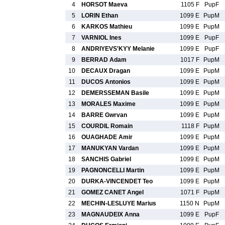
4
HORSOT Maeva
1105 F
PupF
5
LORIN Ethan
1099 E
PupM
6
KARKOS Mathieu
1099 E
PupM
7
VARNIOL Ines
1099 E
PupF
8
ANDRIYEVS'KYY Melanie
1099 E
PupF
9
BERRAD Adam
1017 F
PupM
10
DECAUX Dragan
1099 E
PupM
11
DUCOS Antonios
1099 E
PupM
12
DEMERSSEMAN Basile
1099 E
PupM
13
MORALES Maxime
1099 E
PupM
14
BARRE Gwrvan
1099 E
PupM
15
COURDIL Romain
1118 F
PupM
16
OUAGHADE Amir
1099 E
PupM
17
MANUKYAN Vardan
1099 E
PupM
18
SANCHIS Gabriel
1099 E
PupM
19
PAGNONCELLI Martin
1099 E
PupM
20
DURKA-VINCENDET Teo
1099 E
PupM
21
GOMEZ CANET Angel
1071 F
PupM
22
MECHIN-LESLUYE Marius
1150 N
PupM
23
MAGNAUDEIX Anna
1099 E
PupF