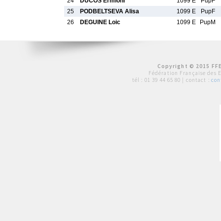
24
DUCOS Ermioni
1099 E
PupF
25
PODBELTSEVA Alisa
1099 E
PupF
26
DEGUINE Loic
1099 E
PupM
Copyright © 2015 FFE
Fédération Française des 
tél :
01 39 44 65 80
| contact :
con