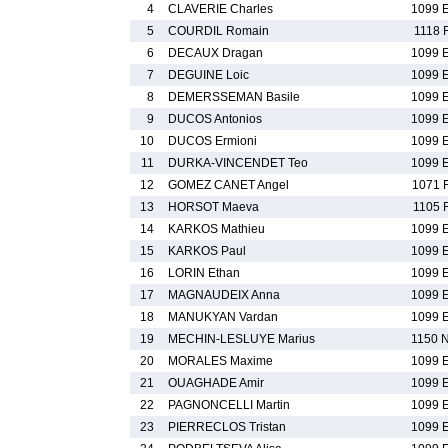
4
CLAVERIE Charles
1099 
5
COURDIL Romain
1118 
6
DECAUX Dragan
1099 
7
DEGUINE Loic
1099 
8
DEMERSSEMAN Basile
1099 
9
DUCOS Antonios
1099 
10
DUCOS Ermioni
1099 
11
DURKA-VINCENDET Teo
1099 
12
GOMEZ CANET Angel
1071 
13
HORSOT Maeva
1105 
14
KARKOS Mathieu
1099 
15
KARKOS Paul
1099 
16
LORIN Ethan
1099 
17
MAGNAUDEIX Anna
1099 
18
MANUKYAN Vardan
1099 
19
MECHIN-LESLUYE Marius
1150 
20
MORALES Maxime
1099 
21
OUAGHADE Amir
1099 
22
PAGNONCELLI Martin
1099 
23
PIERRECLOS Tristan
1099 