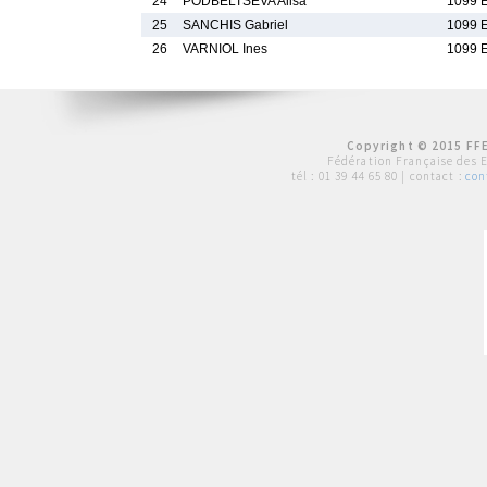
24
PODBELTSEVA Alisa
1099 
25
SANCHIS Gabriel
1099 
26
VARNIOL Ines
1099 
Copyright © 2015 FFE
Fédération Française des 
tél :
01 39 44 65 80
| contact :
con