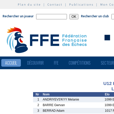
Plan du site
|
Contact
|
Publications
|
Mon C
Rechercher un joueur
Rechercher un club
ACCUEIL
DÉCOUVRIR
FFE
COMPÉTITIONS
SECTEU
U12
L
Nr
Nom
Elo
1
ANDRIYEVS'KYY Melanie
1099 
2
BARRE Gwrvan
1099 
3
BERRAD Adam
1017 