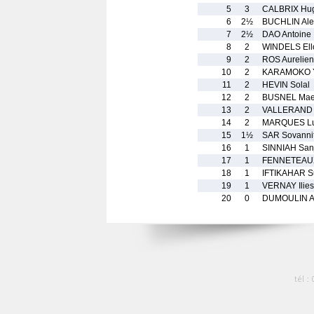
5
3
CALBRIX Hu
6
2½
BUCHLIN Ale
7
2½
DAO Antoine
8
2
WINDELS Ell
9
2
ROS Aurelien
10
2
KARAMOKO 
11
2
HEVIN Solal
12
2
BUSNEL Mae
13
2
VALLERAND 
14
2
MARQUES L
15
1½
SAR Sovanni
16
1
SINNIAH San
17
1
FENNETEAUX
18
1
IFTIKAHAR 
19
1
VERNAY Ilies
20
0
DUMOULIN A
tél :