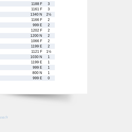
1188 F
3
1161 F
3
1340 N
2½
1166 F
2
999 E
2
1202 F
2
1200 N
2
1066 F
2
1199 E
2
1121 F
1½
1030 N
1
1199 E
1
999 E
1
800 N
1
999 E
0
so.fr