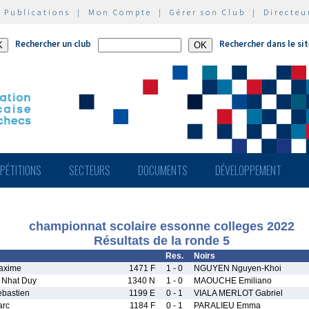
|
Publications
|
Mon Compte
|
Gérer son Club
|
Directeu
Rechercher un club
Rechercher dans le si
PÉTITIONS
SECTEURS
DOCUMENTS
DÉVELOPPEMENT
championnat scolaire essonne colleges 2022
Résultats de la ronde 5
Res.
Noirs
axime
1471 F
1 - 0
NGUYEN Nguyen-Khoi
Nhat Duy
1340 N
1 - 0
MAOUCHE Emiliano
bastien
1199 E
0 - 1
VIALA MERLOT Gabriel
rc
1184 F
0 - 1
PARALIEU Emma