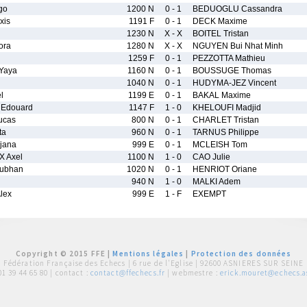
go
1200 N
0 - 1
BEDUOGLU Cassandra
xis
1191 F
0 - 1
DECK Maxime
1230 N
X - X
BOITEL Tristan
ora
1280 N
X - X
NGUYEN Bui Nhat Minh
1259 F
0 - 1
PEZZOTTA Mathieu
Yaya
1160 N
0 - 1
BOUSSUGE Thomas
1040 N
0 - 1
HUDYMA-JEZ Vincent
l
1199 E
0 - 1
BAKAL Maxime
Edouard
1147 F
1 - 0
KHELOUFI Madjid
ucas
800 N
0 - 1
CHARLET Tristan
ta
960 N
0 - 1
TARNUS Philippe
jana
999 E
0 - 1
MCLEISH Tom
 Axel
1100 N
1 - 0
CAO Julie
Subhan
1020 N
0 - 1
HENRIOT Oriane
940 N
1 - 0
MALKI Adem
lex
999 E
1 - F
EXEMPT
Copyright © 2015 FFE |
Mentions légales
|
Protection des données
Fédération Française des Echecs |
6 rue de l'Eglise | 92600 ASNIERES SUR SEINE
01 39 44 65 80
| contact :
contact@ffechecs.fr
| webmestre :
erick.mouret@echecs.as