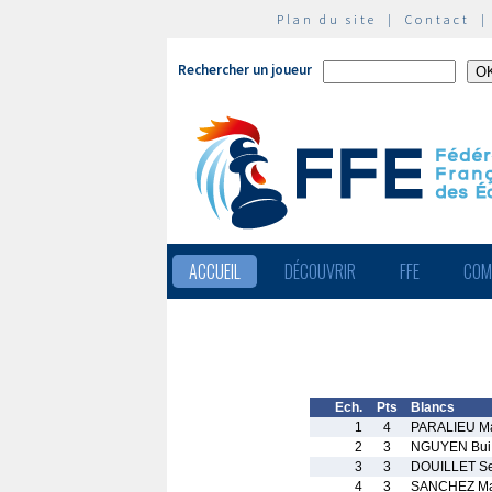
Plan du site
|
Contact
Rechercher un joueur
ACCUEIL
DÉCOUVRIR
FFE
COM
Ech.
Pts
Blancs
1
4
PARALIEU M
2
3
NGUYEN Bui 
3
3
DOUILLET Se
4
3
SANCHEZ Ma