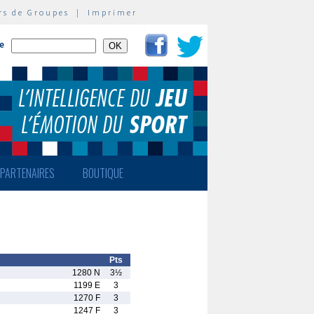
rs de Groupes
|
Imprimer
te
PARTENAIRES
BOUTIQUE
Pts
1280 N
3½
1199 E
3
1270 F
3
1247 F
3