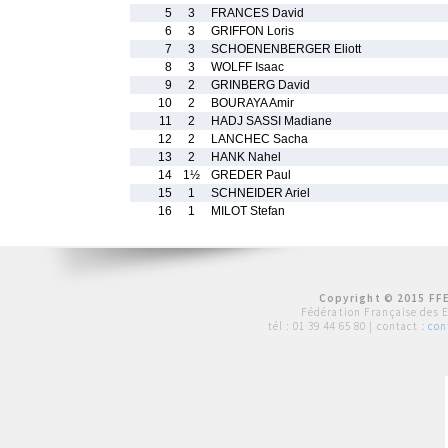
5
3
FRANCES David
6
3
GRIFFON Loris
7
3
SCHOENENBERGER Eliott
8
3
WOLFF Isaac
9
2
GRINBERG David
10
2
BOURAYA Amir
11
2
HADJ SASSI Madiane
12
2
LANCHEC Sacha
13
2
HANK Nahel
14
1½
GREDER Paul
15
1
SCHNEIDER Ariel
16
1
MILOT Stefan
Copyright © 2015 FFE
Fédération Française des 
tél :
01 39 44 65 80
| contact :
con