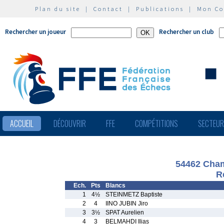
Plan du site
|
Contact
|
Publications
|
Mon C
Rechercher un joueur
Rechercher un club
ACCUEIL
DÉCOUVRIR
FFE
COMPÉTITIONS
SECTEU
54462 Cham
R
Ech.
Pts
Blancs
1
4½
STEINMETZ Baptiste
2
4
IINO JUBIN Jiro
3
3½
SPAT Aurelien
4
3
BELMAHDI Ilias