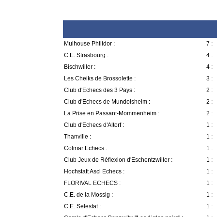
Mulhouse Philidor :
7 :
C.E. Strasbourg :
4 :
Bischwiller :
4 :
Les Cheiks de Brossolette :
3 :
Club d'Echecs des 3 Pays :
2 :
Club d'Echecs de Mundolsheim :
2 :
La Prise en Passant-Mommenheim :
2 :
Club d'Echecs d'Altorf :
1 :
Thanville :
1 :
Colmar Echecs :
1 :
Club Jeux de Réflexion d'Eschentzwiller :
1 :
Hochstatt Ascl Echecs :
1 :
FLORIVAL ECHECS :
1 :
C.E. de la Mossig :
1 :
C.E. Selestat :
1 :