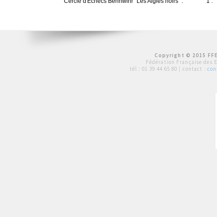
Cercle d'Echecs Bennwihr "Les Aigles noirs" :
1 :
Copyright © 2015 FFE
Fédération Française des 
tél :
01 39 44 65 80
| contact :
con