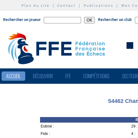
Plan du site
|
Contact
|
Publications
|
Mon C
Rechercher un joueur
Rechercher un club
ACCUEIL
DÉCOUVRIR
FFE
COMPÉTITIONS
SECTEU
54462 Cham
R
Estimé :
29 :
Fide :
4 :