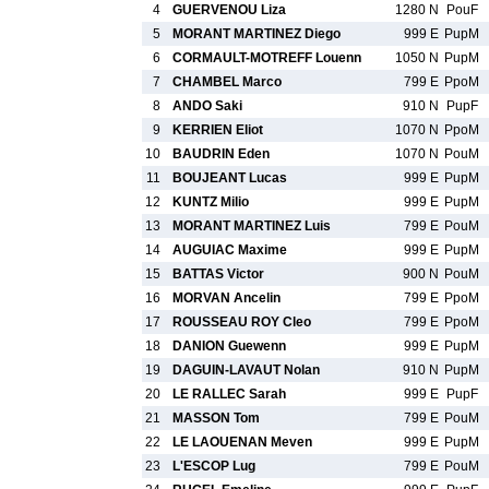
4
GUERVENOU Liza
1280 N
PouF
5
MORANT MARTINEZ Diego
999 E
PupM
6
CORMAULT-MOTREFF Louenn
1050 N
PupM
7
CHAMBEL Marco
799 E
PpoM
8
ANDO Saki
910 N
PupF
9
KERRIEN Eliot
1070 N
PpoM
10
BAUDRIN Eden
1070 N
PouM
11
BOUJEANT Lucas
999 E
PupM
12
KUNTZ Milio
999 E
PupM
13
MORANT MARTINEZ Luis
799 E
PouM
14
AUGUIAC Maxime
999 E
PupM
15
BATTAS Victor
900 N
PouM
16
MORVAN Ancelin
799 E
PpoM
17
ROUSSEAU ROY Cleo
799 E
PpoM
18
DANION Guewenn
999 E
PupM
19
DAGUIN-LAVAUT Nolan
910 N
PupM
20
LE RALLEC Sarah
999 E
PupF
21
MASSON Tom
799 E
PouM
22
LE LAOUENAN Meven
999 E
PupM
23
L'ESCOP Lug
799 E
PouM