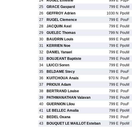
24
RUGEL Emeline
999 E
PupF
25
GRACE Gaspard
799 E
PouM
26
GEFFROY Adrien
1030 N
PpoM
27
RUGEL Clemence
799 E
PouF
28
JACQUIN Axel
799 E
PouM
29
GUELEC Thomas
799 N
PouM
30
BAUDRIN Louis
999 E
PupM
31
KERRIEN Noe
799 E
PpoM
32
DANIEL Yanael
799 E
PouM
33
BOUJEANT Baptiste
799 E
PouM
34
LIUCCI Soren
799 E
PouM
35
BELDAME Stecy
799 E
PouF
36
KUITCHOUA Anais
970 N
PouF
37
PRIOUX Adam
799 E
PouM
38
BERTRAND Louise
799 E
PouF
39
PATHMANATHAN Valavan
799 E
PouM
40
GUERNION Lilou
799 E
PouF
41
LE BELLEC Amalia
799 E
PpoM
42
BEDEL Oxana
799 E
PouF
43
BOUQUET LE MAILLOT Esteban
799 E
PpoM