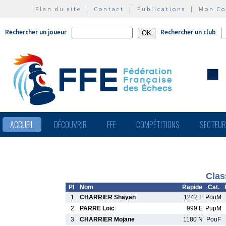
Plan du site
|
Contact
|
Publications
|
Mon C
Rechercher un joueur
Rechercher un club
ACCUEIL
DÉCOUVRIR
FFE
COMPÉTITIONS
SECTEU
Clas
Pl
Nom
Rapide
Cat.
1
CHARRIER Shayan
1242 F
PouM
2
PARRE Loic
999 E
PupM
3
CHARRIER Mojane
1180 N
PouF