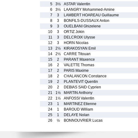
5
3½
ASTAR Valentin
6
3½
LAANGRY Mohammed-Amine
7
3
LAMBERT HOAREAU Guillaume
8
3
BONFILS-DUSSAUX Anton
9
3
OUELBANI Ghizelene
10
3
ORTIZ Jokin
11
3
DELCROIX Ulysse
12
3
HORN Nicolas
13
2½
KIRAKOSYAN Emil
14
2½
CARRE Titouan
15
2
PARANT Maxence
16
2
VALETTE Thomas
17
2
PARIS Maxime
18
2
CHALANCON Constance
19
2
PLANTEVIT Quentin
20
2
DEBIAS SAID Cyprien
21
1½
MARTIN Anthony
22
1½
ANFOSSI Valentin
23
1
MARTINEZ Etienne
24
1
BAROUD William
25
1
DELAYE Nolan
26
½
BONNOUVRIER Lucas