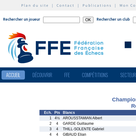
Plan du site
|
Contact
|
Publications
|
Mon C
Rechercher un joueur
Rechercher un club
ACCUEIL
DÉCOUVRIR
FFE
COMPÉTITIONS
SECTEU
Champion
R
Ech.
Pts
Blancs
1
4½
AROUSSTAMIAN Albert
2
4
GARDE Guillaume
3
4
THILL-SOLENTE Gabriel
4
4
GIBAUD Elian