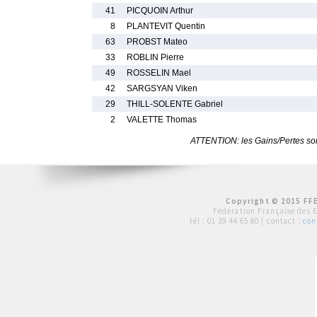
41
PICQUOIN Arthur
8
PLANTEVIT Quentin
63
PROBST Mateo
33
ROBLIN Pierre
49
ROSSELIN Mael
42
SARGSYAN Viken
29
THILL-SOLENTE Gabriel
2
VALETTE Thomas
ATTENTION: les Gains/Pertes sont
Copyright © 2015 FFE
Fédération Française des 
tél :
01 39 44 65 80
| contact :
con