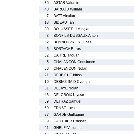
35
ASTAR Valentin
40
BAROUD William
7
BATT Alexian
18
BIDEAU Tan
39
BOLUSSET LI Mingxu
3
BONFILS-DUSSAUX Anton
52
BONNOUVRIER Lucas
6
BOSTACA Rares
62
CARRE Titouan
5
CHALANCON Constance
56
CHALENCON Nolan
21
DEBBICHE Idriss
10
DEBIAS SAID Cyprien
61
DELAYE Nolan
48
DELCROIX Ulysse
59
DETRAZ Samuel
60
ERNST Luca
27
GARDE Guillaume
9
GAUTHIER Esteban
11
GHELFI Victorine