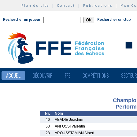
Plan du site
|
Contact
|
Publications
|
Mon C
Rechercher un joueur
Rechercher un club
ACCUEIL
DÉCOUVRIR
FFE
COMPÉTITIONS
SECTEU
Champion
Perform
Nr.
Nom
46
ABADIE Joachim
53
ANFOSSI Valentin
28
AROUSSTAMIAN Albert