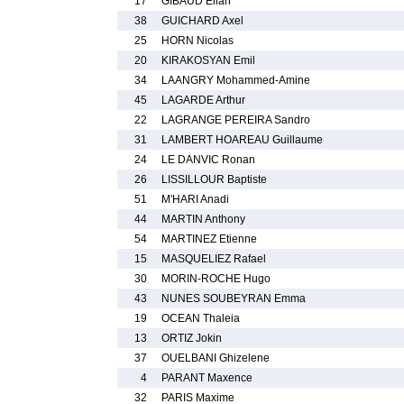
17
GIBAUD Elian
38
GUICHARD Axel
25
HORN Nicolas
20
KIRAKOSYAN Emil
34
LAANGRY Mohammed-Amine
45
LAGARDE Arthur
22
LAGRANGE PEREIRA Sandro
31
LAMBERT HOAREAU Guillaume
24
LE DANVIC Ronan
26
LISSILLOUR Baptiste
51
M'HARI Anadi
44
MARTIN Anthony
54
MARTINEZ Etienne
15
MASQUELIEZ Rafael
30
MORIN-ROCHE Hugo
43
NUNES SOUBEYRAN Emma
19
OCEAN Thaleia
13
ORTIZ Jokin
37
OUELBANI Ghizelene
4
PARANT Maxence
32
PARIS Maxime