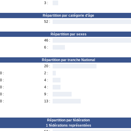
3 :
Répartition par catégorie d'âge
52 :
Répartition par sexes
46 :
6 :
Répartition par tranche National
20 :
0 :
2 :
0 :
4 :
0 :
4 :
0 :
9 :
0 :
13 :
Répartition par fédération
1 fédérations représentées