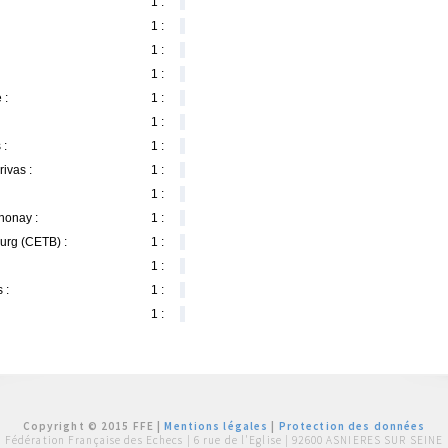
1 :
1 :
1 :
1 :
 :
1 :
1 :
 :
1 :
rivas :
1 :
1 :
nonay :
1 :
urg (CETB) :
1 :
1 :
 :
1 :
1 :
Copyright © 2015 FFE |
Mentions légales
|
Protection des données
Fédération Française des Echecs |
6 rue de l'Eglise | 92600 ASNIERES SUR SEINE