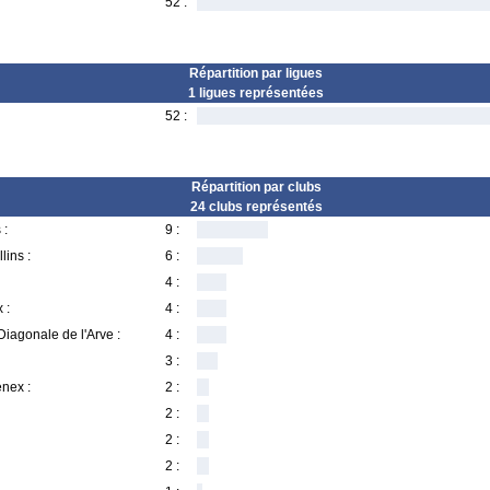
52 :
Répartition par ligues
1 ligues représentées
52 :
Répartition par clubs
24 clubs représentés
 :
9 :
lins :
6 :
4 :
 :
4 :
iagonale de l'Arve :
4 :
3 :
nex :
2 :
2 :
2 :
2 :