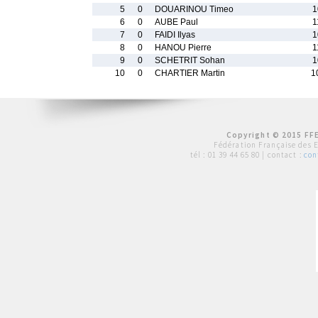
5
0
DOUARINOU Timeo
1
6
0
AUBE Paul
1
7
0
FAIDI Ilyas
1
8
0
HANOU Pierre
1
9
0
SCHETRIT Sohan
1
10
0
CHARTIER Martin
1
Copyright © 2015 FFE
Fédération Française des 
tél :
01 39 44 65 80
| contact :
con