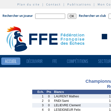
Plan du site
|
Contact
|
Publications
|
Mon C
Rechercher un joueur
Rechercher un club
ACCUEIL
DÉCOUVRIR
FFE
COMPÉTITIONS
SECTEU
Championna
R
Ech.
Pts
Blancs
1
0
LAURENT Matheo
1
2
0
FAIDI Sami
1
3
0
LELIEVRE Clement
1
4
0
LESEIGNEUR Felix
1